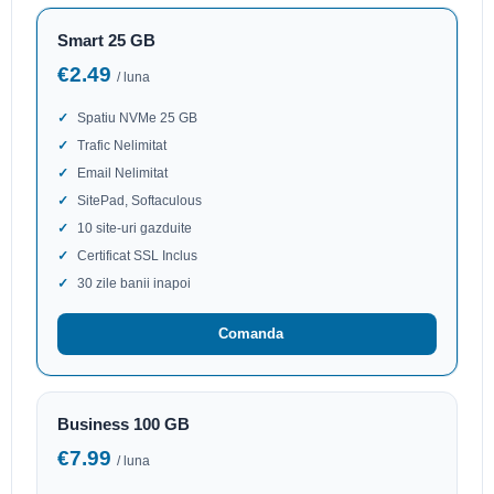
Smart 25 GB
€2.49
/ luna
Spatiu NVMe 25 GB
Trafic Nelimitat
Email Nelimitat
SitePad, Softaculous
10 site-uri gazduite
Certificat SSL Inclus
30 zile banii inapoi
Comanda
Business 100 GB
€7.99
/ luna