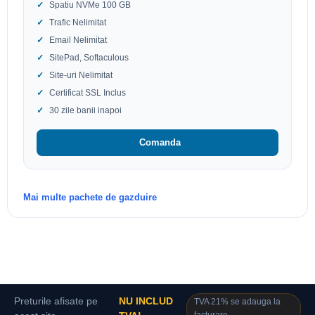
Spatiu NVMe 100 GB
Trafic Nelimitat
Email Nelimitat
SitePad, Softaculous
Site-uri Nelimitat
Certificat SSL Inclus
30 zile banii inapoi
Comanda
Mai multe pachete de gazduire
Preturile afisate pe
NU INCLUD
TVA 21% se adauga la