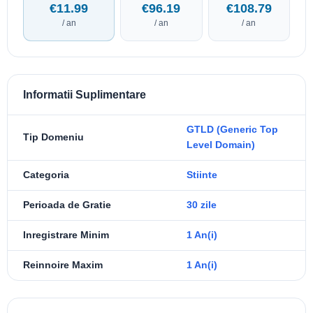
€11.99
€96.19
€108.79
/ an
/ an
/ an
Informatii Suplimentare
GTLD (Generic Top
Tip Domeniu
Level Domain)
Categoria
Stiinte
Perioada de Gratie
30 zile
Inregistrare Minim
1 An(i)
Reinnoire Maxim
1 An(i)