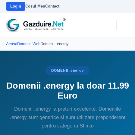
Login
Cosul Meu
Contact
Acasa
Domenii Web
Domenii .energy
DOMENII .energy
Domenii .energy la doar 11.99
Euro
Domenii .energy la preturi excelente. Domeniile
.energy sunt generice si sunt utilizate preponderent
pentru categoria Stiinte