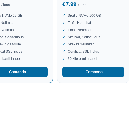
9
€7.99
/ luna
/ luna
iu NVMe 25 GB
Spatiu NVMe 100 GB
 Nelimitat
Trafic Nelimitat
 Nelimitat
Email Nelimitat
ad, Softaculous
SitePad, Softaculous
te-uri gazduite
Site-uri Nelimitat
ficat SSL Inclus
Certificat SSL Inclus
le banii inapoi
30 zile banii inapoi
Comanda
Comanda