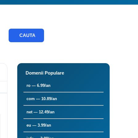
CAUTA
Domenii Populare
ro — 6.99/an
com — 10.89/an
net — 12.49/an
eu — 3.99/an