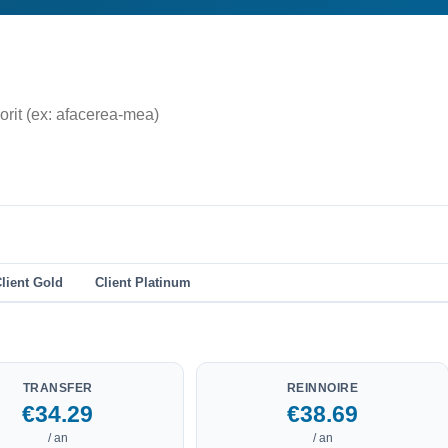
lient Gold
Client Platinum
TRANSFER
REINNOIRE
€34.29
€38.69
/ an
/ an