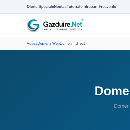
Oferte Speciale
Noutati
Tutoriale
Intrebari Frecvente
Acasa
Domenii Web
Domenii .direct
Domeni
Domenii