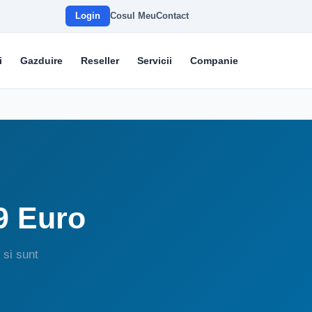
Login
Cosul Meu
Contact
i
Gazduire
Reseller
Servicii
Companie
89 Euro
 si sunt