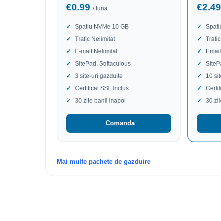
€0.99
€2.4
/ luna
Spatiu NVMe 10 GB
Spat
Trafic Nelimitat
Trafic
E-mail Nelimitat
Email
SitePad, Softaculous
SiteP
3 site-uri gazduite
10 si
Certificat SSL Inclus
Certi
30 zile banii inapoi
30 zi
Comanda
Mai multe pachete de gazduire