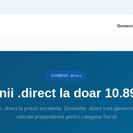
Domeni
DOMENII .direct
i .direct la doar 10.
 .direct la preturi excelente. Domeniile .direct sunt generice
utilizate preponderent pentru categoria Social