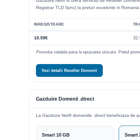
Gazduire.Net® iti ofera serviciul de Reseller Domeni
Registrar TLD Sync) la preturi excelente in Romania
INREGISTRARE
TR
10.59€
32.
Promotia valabila pana la epuizarea stocului. Pretul promo
Vezi detalii Reseller Domenii
Gazduire Domenii .direct
La Gazduire.Net® domeniile .direct beneficiaza de 
Smart 10 GB
Smart 