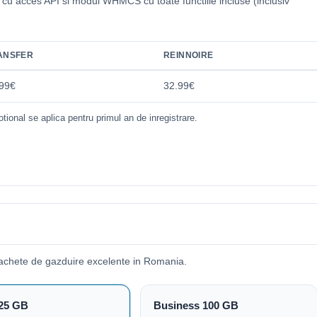
i cu acces API si modul WHMCS cu toate functiile incluse (inclusiv
.
ANSFER
REINNOIRE
99€
32.99€
tional se aplica pentru primul an de inregistrare.
pachete de gazduire excelente in Romania.
25 GB
Business 100 GB