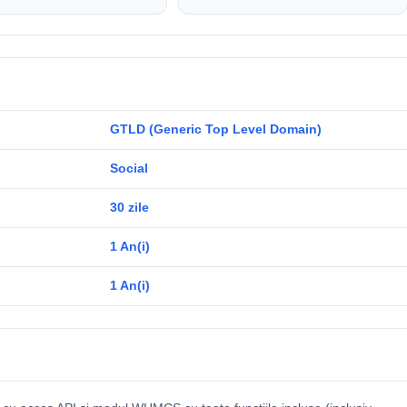
GTLD (Generic Top Level Domain)
Social
30 zile
1 An(i)
1 An(i)