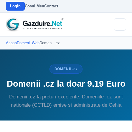
Login
Cosul Meu
Contact
Acasa
Domenii Web
Domenii .cz
DOMENII .cz
Domenii .cz la doar 9.19 Euro
Domenii .cz la preturi excelente. Domeniile .cz sunt
nationale (CCTLD) emise si administrate de Cehia