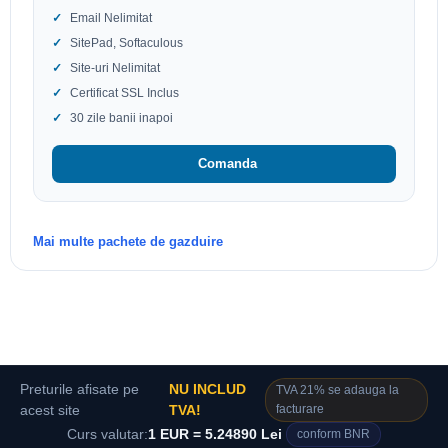
Email Nelimitat
SitePad, Softaculous
Site-uri Nelimitat
Certificat SSL Inclus
30 zile banii inapoi
Comanda
Mai multe pachete de gazduire
Preturile afisate pe
NU INCLUD
TVA 21% se adauga la
facturare
acest site
TVA!
Curs valutar:
1 EUR = 5.24890 Lei
conform BNR