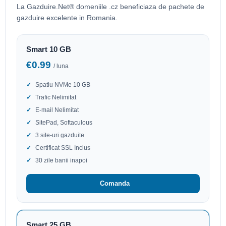
La Gazduire.Net® domeniile .cz beneficiaza de pachete de
gazduire excelente in Romania.
Smart 10 GB
€0.99
/ luna
Spatiu NVMe 10 GB
Trafic Nelimitat
E-mail Nelimitat
SitePad, Softaculous
3 site-uri gazduite
Certificat SSL Inclus
30 zile banii inapoi
Comanda
Smart 25 GB