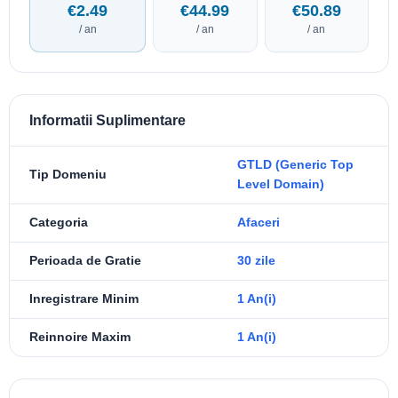
€2.49
€44.99
€50.89
/ an
/ an
/ an
Informatii Suplimentare
GTLD (Generic Top
Tip Domeniu
Level Domain)
Categoria
Afaceri
Perioada de Gratie
30 zile
Inregistrare Minim
1 An(i)
Reinnoire Maxim
1 An(i)