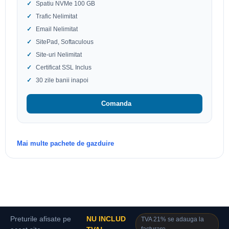
Spatiu NVMe 100 GB
Trafic Nelimitat
Email Nelimitat
SitePad, Softaculous
Site-uri Nelimitat
Certificat SSL Inclus
30 zile banii inapoi
Comanda
Mai multe pachete de gazduire
Preturile afisate pe
NU INCLUD
TVA 21% se adauga la