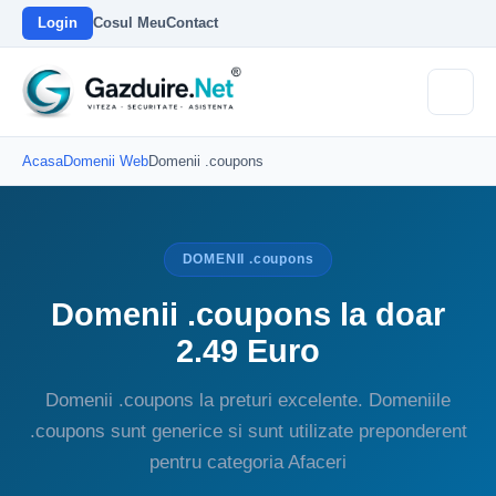
Login
Cosul Meu
Contact
Acasa
Domenii Web
Domenii .coupons
DOMENII .coupons
Domenii .coupons la doar
2.49 Euro
Domenii .coupons la preturi excelente. Domeniile
.coupons sunt generice si sunt utilizate preponderent
pentru categoria Afaceri