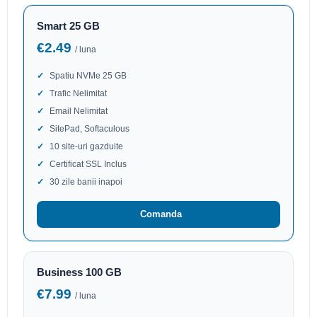
Smart 25 GB
€2.49
/ luna
Spatiu NVMe 25 GB
Trafic Nelimitat
Email Nelimitat
SitePad, Softaculous
10 site-uri gazduite
Certificat SSL Inclus
30 zile banii inapoi
Comanda
Business 100 GB
€7.99
/ luna