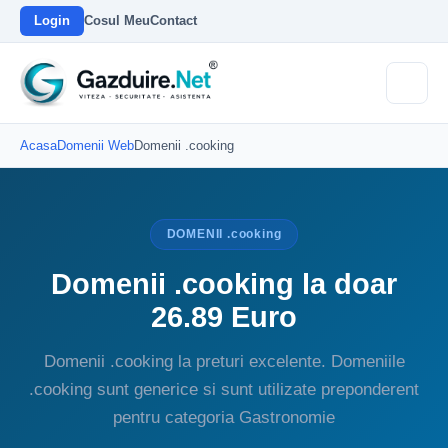
Login
Cosul Meu
Contact
Acasa
Domenii Web
Domenii .cooking
DOMENII .cooking
Domenii .cooking la doar
26.89 Euro
Domenii .cooking la preturi excelente. Domeniile
.cooking sunt generice si sunt utilizate preponderent
pentru categoria Gastronomie