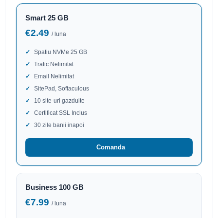
Smart 25 GB
€2.49
/ luna
Spatiu NVMe 25 GB
Trafic Nelimitat
Email Nelimitat
SitePad, Softaculous
10 site-uri gazduite
Certificat SSL Inclus
30 zile banii inapoi
Comanda
Business 100 GB
€7.99
/ luna