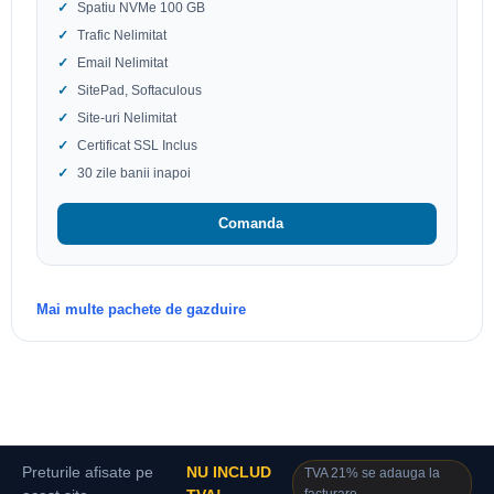
Spatiu NVMe 100 GB
Trafic Nelimitat
Email Nelimitat
SitePad, Softaculous
Site-uri Nelimitat
Certificat SSL Inclus
30 zile banii inapoi
Comanda
Mai multe pachete de gazduire
Preturile afisate pe
NU INCLUD
TVA 21% se adauga la