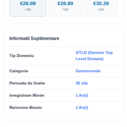
€26.89
€26.89
€30.39
/ an
/ an
/ an
Informatii Suplimentare
GTLD (Generic Top
Tip Domeniu
Level Domain)
Categoria
Gastronomie
Perioada de Gratie
30 zile
Inregistrare Minim
1 An(i)
Reinnoire Maxim
1 An(i)