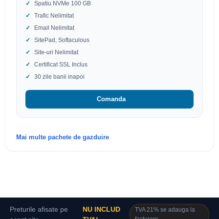
Spatiu NVMe 100 GB
Trafic Nelimitat
Email Nelimitat
SitePad, Softaculous
Site-uri Nelimitat
Certificat SSL Inclus
30 zile banii inapoi
Comanda
Mai multe pachete de gazduire
Preturile afisate pe
NU INCLUD
TVA 21% se adauga la