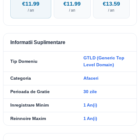
€11.99
€11.99
€13.59
/ an
/ an
/ an
Informatii Suplimentare
GTLD (Generic Top
Tip Domeniu
Level Domain)
Categoria
Afaceri
Perioada de Gratie
30 zile
Inregistrare Minim
1 An(i)
Reinnoire Maxim
1 An(i)