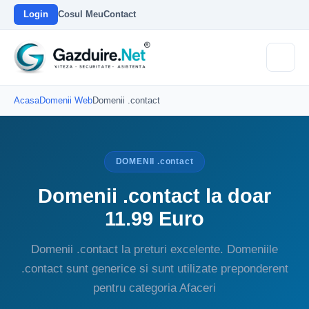
Login
Cosul Meu
Contact
Acasa
Domenii Web
Domenii .contact
DOMENII .contact
Domenii .contact la doar
11.99 Euro
Domenii .contact la preturi excelente. Domeniile
.contact sunt generice si sunt utilizate preponderent
pentru categoria Afaceri