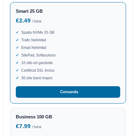
Smart 25 GB
€2.49
/ luna
Spatiu NVMe 25 GB
Trafic Nelimitat
Email Nelimitat
SitePad, Softaculous
10 site-uri gazduite
Certificat SSL Inclus
30 zile banii inapoi
Comanda
Business 100 GB
€7.99
/ luna