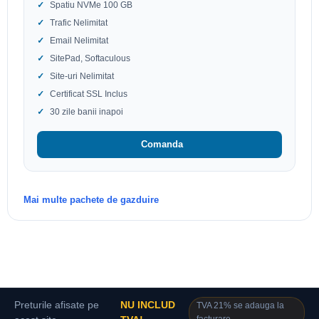
Spatiu NVMe 100 GB
Trafic Nelimitat
Email Nelimitat
SitePad, Softaculous
Site-uri Nelimitat
Certificat SSL Inclus
30 zile banii inapoi
Comanda
Mai multe pachete de gazduire
Preturile afisate pe
NU INCLUD
TVA 21% se adauga la