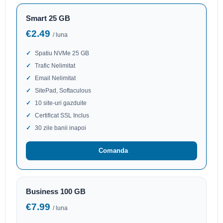
Smart 25 GB
€2.49
/ luna
Spatiu NVMe 25 GB
Trafic Nelimitat
Email Nelimitat
SitePad, Softaculous
10 site-uri gazduite
Certificat SSL Inclus
30 zile banii inapoi
Comanda
Business 100 GB
€7.99
/ luna