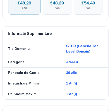
€48.29
€48.29
€54.49
/ an
/ an
/ an
Informatii Suplimentare
GTLD (Generic Top
Tip Domeniu
Level Domain)
Categoria
Afaceri
Perioada de Gratie
30 zile
Inregistrare Minim
1 An(i)
Reinnoire Maxim
1 An(i)