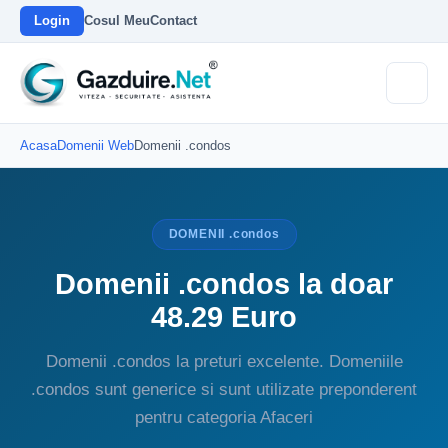
Login
Cosul Meu
Contact
Acasa
Domenii Web
Domenii .condos
DOMENII .condos
Domenii .condos la doar
48.29 Euro
Domenii .condos la preturi excelente. Domeniile
.condos sunt generice si sunt utilizate preponderent
pentru categoria Afaceri