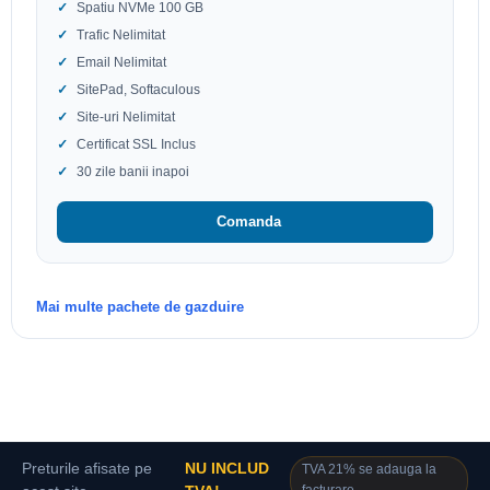
Spatiu NVMe 100 GB
Trafic Nelimitat
Email Nelimitat
SitePad, Softaculous
Site-uri Nelimitat
Certificat SSL Inclus
30 zile banii inapoi
Comanda
Mai multe pachete de gazduire
Preturile afisate pe
NU INCLUD
TVA 21% se adauga la