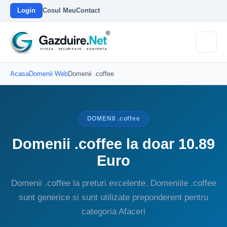
Login
Cosul Meu
Contact
Acasa
Domenii Web
Domenii .coffee
DOMENII .coffee
Domenii .coffee la doar 10.89
Euro
Domenii .coffee la preturi excelente. Domeniile .coffee
sunt generice si sunt utilizate preponderent pentru
categoria Afaceri