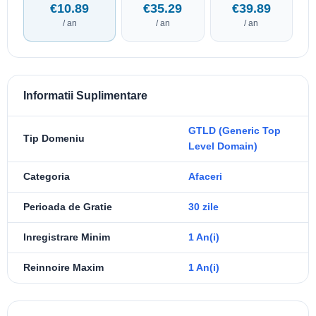
€10.89
€35.29
€39.89
/ an
/ an
/ an
Informatii Suplimentare
GTLD (Generic Top
Tip Domeniu
Level Domain)
Categoria
Afaceri
Perioada de Gratie
30 zile
Inregistrare Minim
1 An(i)
Reinnoire Maxim
1 An(i)