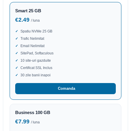
Smart 25 GB
€2.49
/ luna
Spatiu NVMe 25 GB
Trafic Nelimitat
Email Nelimitat
SitePad, Softaculous
10 site-uri gazduite
Certificat SSL Inclus
30 zile banii inapoi
Comanda
Business 100 GB
€7.99
/ luna