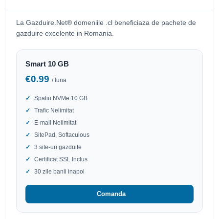
La Gazduire.Net® domeniile .cl beneficiaza de pachete de
gazduire excelente in Romania.
Smart 10 GB
€0.99
/ luna
Spatiu NVMe 10 GB
Trafic Nelimitat
E-mail Nelimitat
SitePad, Softaculous
3 site-uri gazduite
Certificat SSL Inclus
30 zile banii inapoi
Comanda