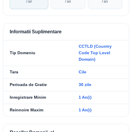
/ an
/ an
/ an
Informatii Suplimentare
CCTLD (Country
Tip Domeniu
Code Top Level
Domain)
Tara
Cile
Perioada de Gratie
30 zile
Inregistrare Minim
1 An(i)
Reinnoire Maxim
1 An(i)