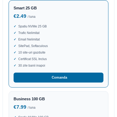
Smart 25 GB
€2.49
/ luna
Spatiu NVMe 25 GB
Trafic Nelimitat
Email Nelimitat
SitePad, Softaculous
10 site-uri gazduite
Certificat SSL Inclus
30 zile banii inapoi
Comanda
Business 100 GB
€7.99
/ luna