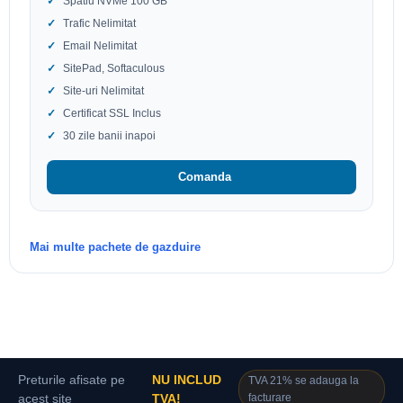
Spatiu NVMe 100 GB
Trafic Nelimitat
Email Nelimitat
SitePad, Softaculous
Site-uri Nelimitat
Certificat SSL Inclus
30 zile banii inapoi
Comanda
Mai multe pachete de gazduire
Preturile afisate pe
NU INCLUD
TVA 21% se adauga la
facturare
acest site
TVA!