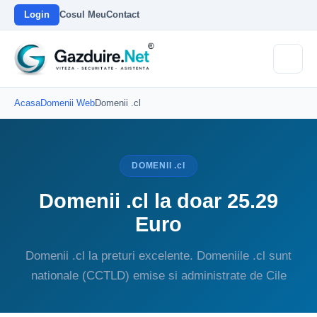
Login
Cosul Meu
Contact
Acasa
Domenii Web
Domenii .cl
DOMENII .cl
Domenii .cl la doar 25.29
Euro
Domenii .cl la preturi excelente. Domeniile .cl sunt
nationale (CCTLD) emise si administrate de Cile