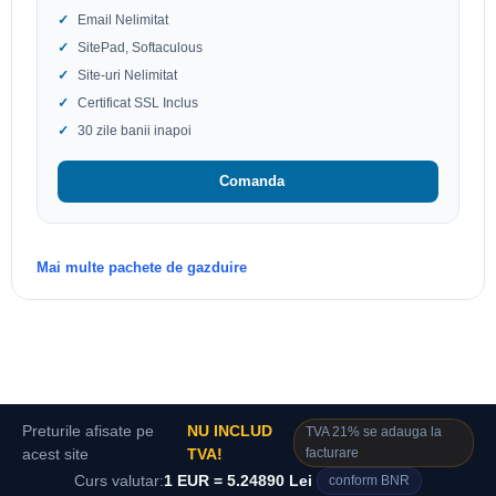
Email Nelimitat
SitePad, Softaculous
Site-uri Nelimitat
Certificat SSL Inclus
30 zile banii inapoi
Comanda
Mai multe pachete de gazduire
Preturile afisate pe
NU INCLUD
TVA 21% se adauga la
facturare
acest site
TVA!
Curs valutar:
1 EUR = 5.24890 Lei
conform BNR