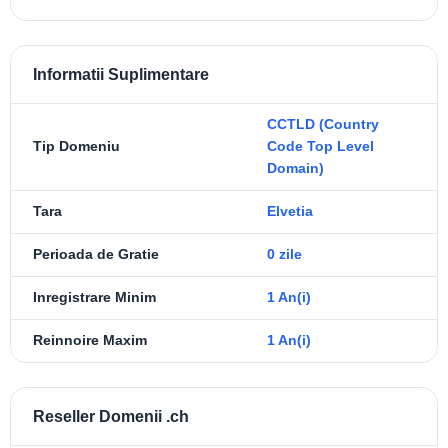
Informatii Suplimentare
CCTLD (Country
Tip Domeniu
Code Top Level
Domain)
Tara
Elvetia
Perioada de Gratie
0 zile
Inregistrare Minim
1 An(i)
Reinnoire Maxim
1 An(i)
Reseller Domenii .ch