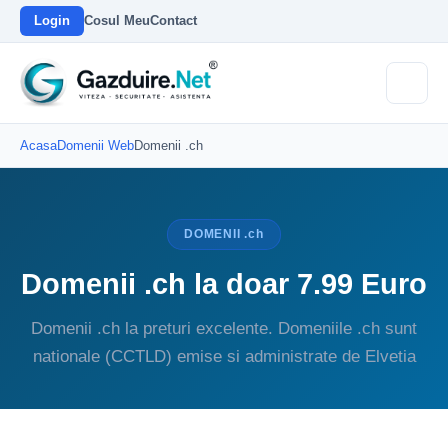
Login
Cosul Meu
Contact
Acasa
Domenii Web
Domenii .ch
DOMENII .ch
Domenii .ch la doar 7.99 Euro
Domenii .ch la preturi excelente. Domeniile .ch sunt
nationale (CCTLD) emise si administrate de Elvetia