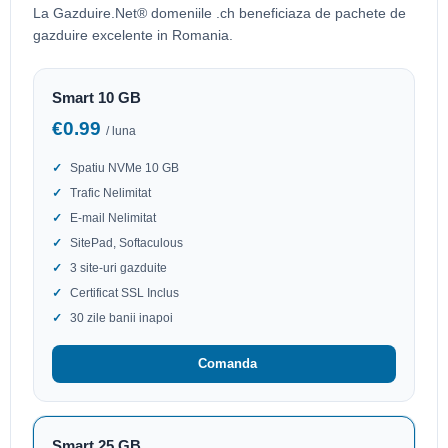
La Gazduire.Net® domeniile .ch beneficiaza de pachete de
gazduire excelente in Romania.
Smart 10 GB
€0.99
/ luna
Spatiu NVMe 10 GB
Trafic Nelimitat
E-mail Nelimitat
SitePad, Softaculous
3 site-uri gazduite
Certificat SSL Inclus
30 zile banii inapoi
Comanda
Smart 25 GB