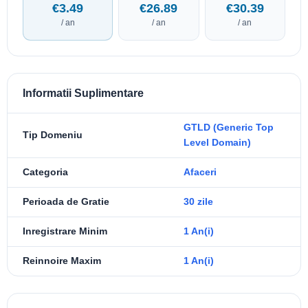
€3.49
€26.89
€30.39
/ an
/ an
/ an
Informatii Suplimentare
GTLD (Generic Top
Tip Domeniu
Level Domain)
Categoria
Afaceri
Perioada de Gratie
30 zile
Inregistrare Minim
1 An(i)
Reinnoire Maxim
1 An(i)