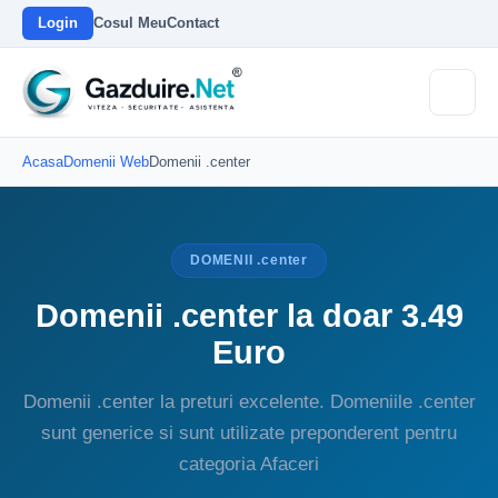
Login
Cosul Meu
Contact
Acasa
Domenii Web
Domenii .center
DOMENII .center
Domenii .center la doar 3.49
Euro
Domenii .center la preturi excelente. Domeniile .center
sunt generice si sunt utilizate preponderent pentru
categoria Afaceri