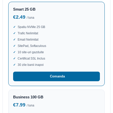
Smart 25 GB
€2.49
/ luna
Spatiu NVMe 25 GB
Trafic Nelimitat
Email Nelimitat
SitePad, Softaculous
10 site-uri gazduite
Certificat SSL Inclus
30 zile banii inapoi
Comanda
Business 100 GB
€7.99
/ luna