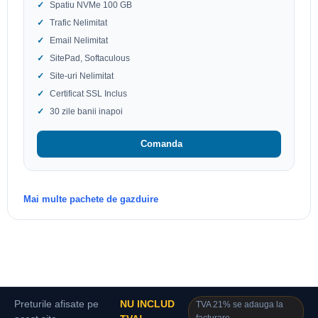
Spatiu NVMe 100 GB
Trafic Nelimitat
Email Nelimitat
SitePad, Softaculous
Site-uri Nelimitat
Certificat SSL Inclus
30 zile banii inapoi
Comanda
Mai multe pachete de gazduire
Preturile afisate pe
NU INCLUD
TVA 21% se adauga la