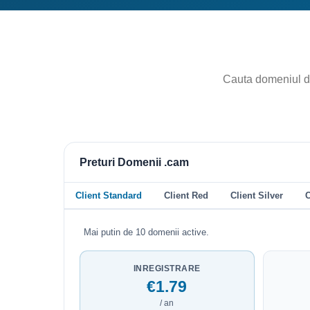
Preturi Domenii .cam
Client Standard
Client Red
Client Silver
C
Mai putin de 10 domenii active.
INREGISTRARE
€1.79
/ an