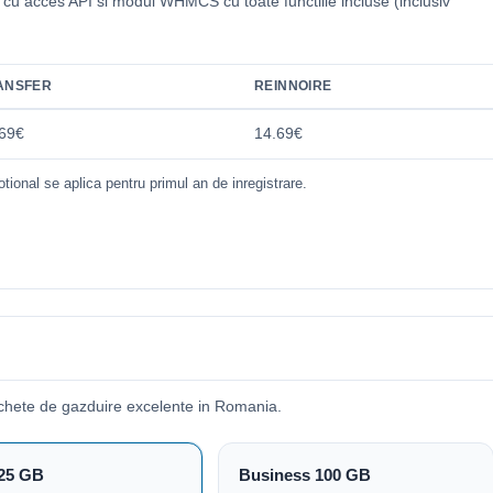
i cu acces API si modul WHMCS cu toate functiile incluse (inclusiv
.
ANSFER
REINNOIRE
69€
14.69€
tional se aplica pentru primul an de inregistrare.
chete de gazduire excelente in Romania.
25 GB
Business 100 GB