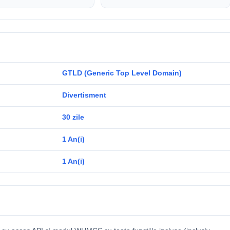
GTLD (Generic Top Level Domain)
Divertisment
30 zile
1 An(i)
1 An(i)