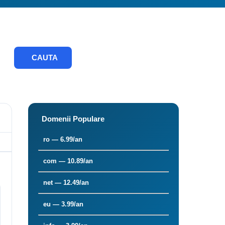
CAUTA
Domenii Populare
ro — 6.99/an
com — 10.89/an
net — 12.49/an
eu — 3.99/an