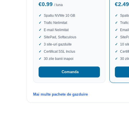
€0.99
€2.4
/ luna
Spatiu NVMe 10 GB
Spat
Trafic Nelimitat
Trafic
E-mail Nelimitat
Email
SitePad, Softaculous
SiteP
3 site-uri gazduite
10 si
Certificat SSL Inclus
Certi
30 zile banii inapoi
30 zi
Comanda
Mai multe pachete de gazduire