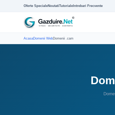
Oferte Speciale
Noutati
Tutoriale
Intrebari Frecvente
Acasa
Domenii Web
Domenii .cam
Dome
Domen