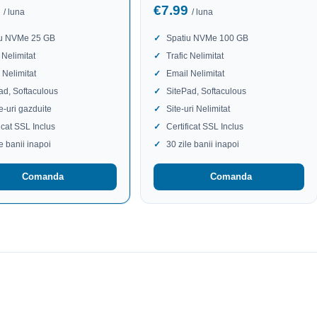
9
€7.99
/ luna
/ luna
iu NVMe 25 GB
Spatiu NVMe 100 GB
 Nelimitat
Trafic Nelimitat
 Nelimitat
Email Nelimitat
ad, Softaculous
SitePad, Softaculous
te-uri gazduite
Site-uri Nelimitat
ficat SSL Inclus
Certificat SSL Inclus
le banii inapoi
30 zile banii inapoi
Comanda
Comanda