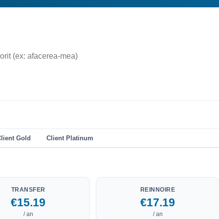
lient Gold
Client Platinum
TRANSFER
REINNOIRE
€15.19
€17.19
/ an
/ an