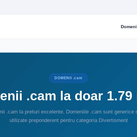
Domeni
DOMENII .cam
nii .cam la doar 1.79
ii .cam la preturi excelente. Domeniile .cam sunt generice s
utilizate preponderent pentru categoria Divertisment