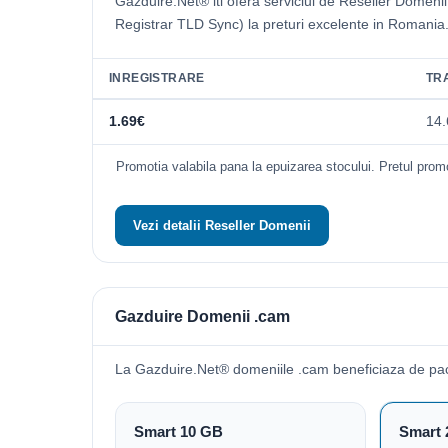
Gazduire.Net® iti ofera serviciul de Reseller Domeni
Registrar TLD Sync) la preturi excelente in Romania
INREGISTRARE
TR
1.69€
14.
Promotia valabila pana la epuizarea stocului. Pretul promo
Vezi detalii Reseller Domenii
Gazduire Domenii .cam
La Gazduire.Net® domeniile .cam beneficiaza de pa
Smart 10 GB
Smart 