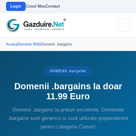
Login
Cosul Meu
Contact
Acasa
Domenii Web
Domenii .bargains
DOMENII .bargains
Domenii .bargains la doar
11.99 Euro
Domenii .bargains la preturi excelente. Domeniile
.bargains sunt generice si sunt utilizate preponderent
pentru categoria Comert