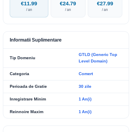
€11.99
€24.79
€27.99
/ an
/ an
/ an
Informatii Suplimentare
GTLD (Generic Top
Tip Domeniu
Level Domain)
Categoria
Comert
Perioada de Gratie
30 zile
Inregistrare Minim
1 An(i)
Reinnoire Maxim
1 An(i)