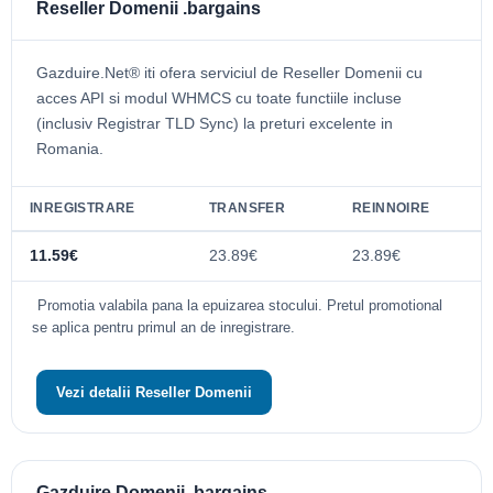
Reseller Domenii .bargains
Gazduire.Net® iti ofera serviciul de Reseller Domenii cu
acces API si modul WHMCS cu toate functiile incluse
(inclusiv Registrar TLD Sync) la preturi excelente in
Romania.
INREGISTRARE
TRANSFER
REINNOIRE
11.59€
23.89€
23.89€
Promotia valabila pana la epuizarea stocului. Pretul promotional
se aplica pentru primul an de inregistrare.
Vezi detalii Reseller Domenii
Gazduire Domenii .bargains