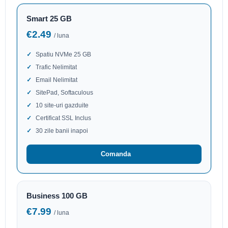
Smart 25 GB
€2.49
/ luna
Spatiu NVMe 25 GB
Trafic Nelimitat
Email Nelimitat
SitePad, Softaculous
10 site-uri gazduite
Certificat SSL Inclus
30 zile banii inapoi
Comanda
Business 100 GB
€7.99
/ luna