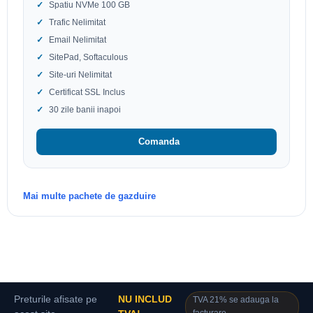
Spatiu NVMe 100 GB
Trafic Nelimitat
Email Nelimitat
SitePad, Softaculous
Site-uri Nelimitat
Certificat SSL Inclus
30 zile banii inapoi
Comanda
Mai multe pachete de gazduire
Preturile afisate pe
NU INCLUD
TVA 21% se adauga la