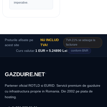
imperative.
Preturile afisate pe
NU INCLUD
TVA 21% se adauga la
facturare
acest site
TVA!
Curs valutar:
1 EUR = 5.24890 Lei
conform BNR
GAZDUIRE
.NET
®
Partener oficial ROTLD si EURID. Servicii premium de gazduire
cu infrastructura proprie in Romania. Din 2002 pe piata de
hosting.