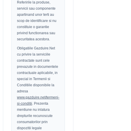
Referirile la produse,
servicii sau componente
apartinand unor terti au
scop de identificare si nu
constituie o garantie
privind functionarea sau
securitatea acestora.
Obligatiile Gazduire.Net
cu privire la serviciile
contractate sunt cele
prevazute in documentele
contractuale aplicabile, in
special in Termenii si
Conditiile disponibile la
adresa
www.gazduire.net/termeni-
si-conditii
. Prezenta
mentiune nu inlatura
drepturile recunoscute
consumatorilor prin
dispozitii legale