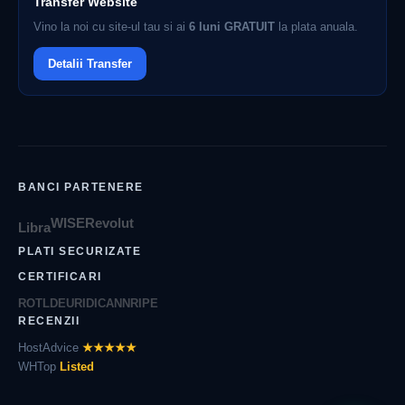
Transfer Website
Vino la noi cu site-ul tau si ai
6 luni GRATUIT
la plata anuala.
Detalii Transfer
BANCI PARTENERE
WISE
Revolut
Libra
PLATI SECURIZATE
CERTIFICARI
ROTLD
EURID
ICANN
RIPE
RECENZII
HostAdvice
★★★★★
WHTop
Listed