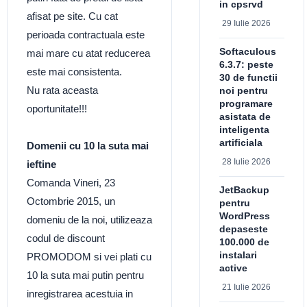
in cpsrvd
afisat pe site. Cu cat
29 Iulie 2026
perioada contractuala este
Softaculous
mai mare cu atat reducerea
6.3.7: peste
este mai consistenta.
30 de functii
Nu rata aceasta
noi pentru
programare
oportunitate!!!
asistata de
inteligenta
artificiala
Domenii cu 10 la suta mai
28 Iulie 2026
ieftine
Comanda Vineri, 23
JetBackup
Octombrie 2015, un
pentru
WordPress
domeniu de la noi, utilizeaza
depaseste
codul de discount
100.000 de
instalari
PROMODOM si vei plati cu
active
10 la suta mai putin pentru
21 Iulie 2026
inregistrarea acestuia in