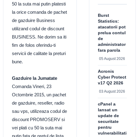
50 la suta mai putin platesti
la orice comanda de pachet
Burst
de gazduire Business
Statistics:
atacatorii pot
utilizand codul de discount
prelua contul
BUSINESS. Ne dorim sa iti
de
administrator
fim de folos oferindu-ti
fara parola
servicii de calitate la preturi
05 August 2026
bune.
Acronis
Cyber Protect
Gazduire la Jumatate
v17 Q2 2026
Comanda Vineri, 23
03 August 2026
Octombrie 2015, un pachet
de gazduire, reseller, radio
cPanel a
lansat un
sau vps, utilizeaza codul de
update de
discount PROMOSERV si
securitate
pentru
vei plati cu 50 la suta mai
vulnerabilitati
putin fata de pretul de lista