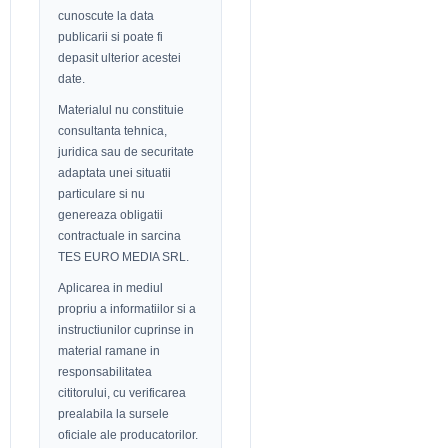
cunoscute la data
publicarii si poate fi
depasit ulterior acestei
date.
Materialul nu constituie
consultanta tehnica,
juridica sau de securitate
adaptata unei situatii
particulare si nu
genereaza obligatii
contractuale in sarcina
TES EURO MEDIA SRL.
Aplicarea in mediul
propriu a informatiilor si a
instructiunilor cuprinse in
material ramane in
responsabilitatea
cititorului, cu verificarea
prealabila la sursele
oficiale ale producatorilor.