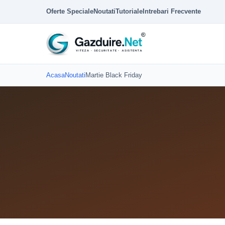
Oferte Speciale
Noutati
Tutoriale
Intrebari Frecvente
Acasa
Noutati
Martie Black Friday