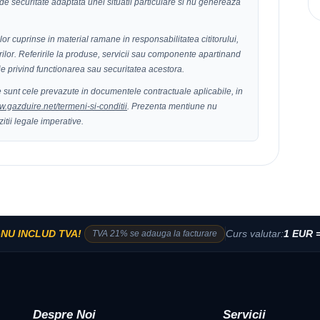
 de securitate adaptata unei situatii particulare si nu genereaza
ilor cuprinse in material ramane in responsabilitatea cititorului,
orilor. Referirile la produse, servicii sau componente apartinand
tie privind functionarea sau securitatea acestora.
ate sunt cele prevazute in documentele contractuale aplicabile, in
.gazduire.net/termeni-si-conditii
. Prezenta mentiune nu
itii legale imperative.
e
NU INCLUD TVA!
TVA 21% se adauga la facturare
Curs valutar:
1 EUR =
Despre Noi
Servicii