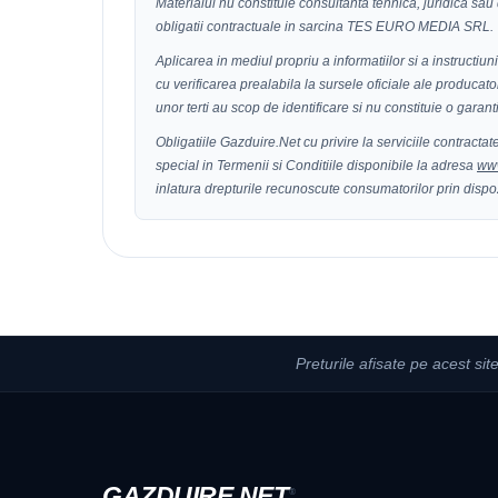
Materialul nu constituie consultanta tehnica, juridica sau
obligatii contractuale in sarcina TES EURO MEDIA SRL.
Aplicarea in mediul propriu a informatiilor si a instructiun
cu verificarea prealabila la sursele oficiale ale producat
unor terti au scop de identificare si nu constituie o garan
Obligatiile Gazduire.Net cu privire la serviciile contract
special in Termenii si Conditiile disponibile la adresa
www
inlatura drepturile recunoscute consumatorilor prin dispoz
Preturile afisate pe acest sit
GAZDUIRE
.NET
®