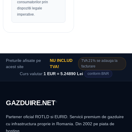
consumatorilor prin
dispozitii legale
imperative.
Preturile afisate pe
NU INCLUD
TVA 21% se adauga la
facturare
acest site
TVA!
Curs valutar:
1 EUR = 5.24890 Lei
conform BNR
GAZDUIRE
.NET
®
Partener oficial ROTLD si EURID. Servicii premium de gazduire
cu infrastructura proprie in Romania. Din 2002 pe piata de
hosting.