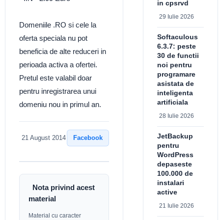
in cpsrvd
29 Iulie 2026
Domeniile .RO si cele la
Softaculous
oferta speciala nu pot
6.3.7: peste
beneficia de alte reduceri in
30 de functii
perioada activa a ofertei.
noi pentru
programare
Pretul este valabil doar
asistata de
pentru inregistrarea unui
inteligenta
artificiala
domeniu nou in primul an.
28 Iulie 2026
JetBackup
Facebook
21 August 2014
pentru
WordPress
depaseste
100.000 de
instalari
Nota privind acest
active
material
21 Iulie 2026
Material cu caracter