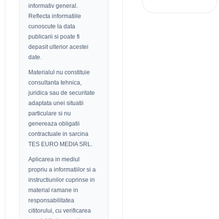
informativ general.
Reflecta informatiile
cunoscute la data
publicarii si poate fi
depasit ulterior acestei
date.
Materialul nu constituie
consultanta tehnica,
juridica sau de securitate
adaptata unei situatii
particulare si nu
genereaza obligatii
contractuale in sarcina
TES EURO MEDIA SRL.
Aplicarea in mediul
propriu a informatiilor si a
instructiunilor cuprinse in
material ramane in
responsabilitatea
cititorului, cu verificarea