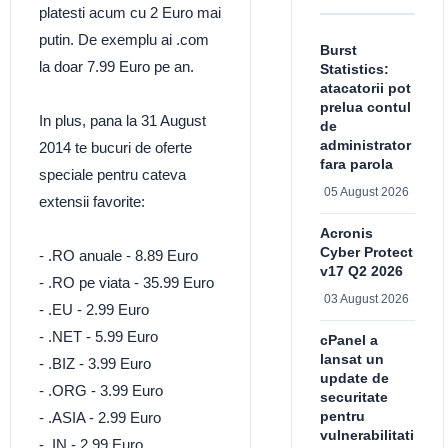
platesti acum cu 2 Euro mai
putin. De exemplu ai .com
Burst
la doar 7.99 Euro pe an.
Statistics:
atacatorii pot
prelua contul
In plus, pana la 31 August
de
administrator
2014 te bucuri de oferte
fara parola
speciale pentru cateva
05 August 2026
extensii favorite:
Acronis
Cyber Protect
- .RO anuale - 8.89 Euro
v17 Q2 2026
- .RO pe viata - 35.99 Euro
03 August 2026
- .EU - 2.99 Euro
- .NET - 5.99 Euro
cPanel a
lansat un
- .BIZ - 3.99 Euro
update de
- .ORG - 3.99 Euro
securitate
pentru
- .ASIA - 2.99 Euro
vulnerabilitati
- .IN - 2.99 Euro