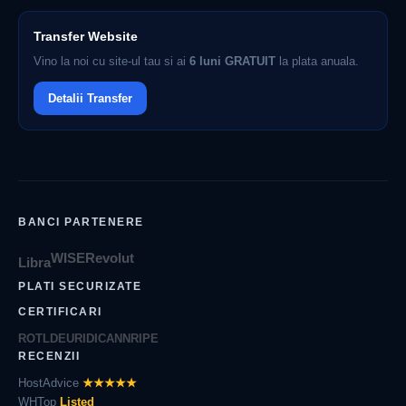
Transfer Website
Vino la noi cu site-ul tau si ai
6 luni GRATUIT
la plata anuala.
Detalii Transfer
BANCI PARTENERE
WISE
Revolut
Libra
PLATI SECURIZATE
CERTIFICARI
ROTLD
EURID
ICANN
RIPE
RECENZII
HostAdvice
★★★★★
WHTop
Listed