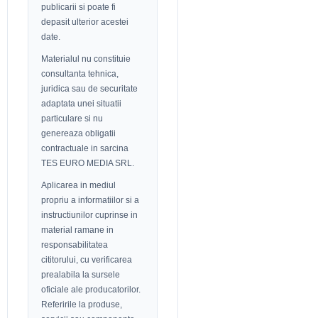
publicarii si poate fi
depasit ulterior acestei
date.
Materialul nu constituie
consultanta tehnica,
juridica sau de securitate
adaptata unei situatii
particulare si nu
genereaza obligatii
contractuale in sarcina
TES EURO MEDIA SRL.
Aplicarea in mediul
propriu a informatiilor si a
instructiunilor cuprinse in
material ramane in
responsabilitatea
cititorului, cu verificarea
prealabila la sursele
oficiale ale producatorilor.
Referirile la produse,