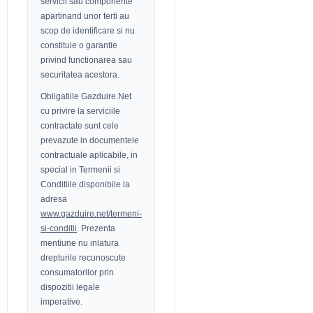
servicii sau componente
apartinand unor terti au
scop de identificare si nu
constituie o garantie
privind functionarea sau
securitatea acestora.
Obligatiile Gazduire.Net
cu privire la serviciile
contractate sunt cele
prevazute in documentele
contractuale aplicabile, in
special in Termenii si
Conditiile disponibile la
adresa
www.gazduire.net/termeni-
si-conditii
. Prezenta
mentiune nu inlatura
drepturile recunoscute
consumatorilor prin
dispozitii legale
imperative.