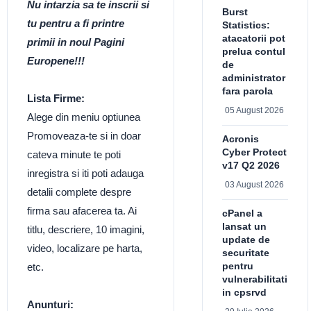
Nu intarzia sa te inscrii si
Burst
tu pentru a fi printre
Statistics:
atacatorii pot
primii in noul Pagini
prelua contul
Europene!!!
de
administrator
fara parola
Lista Firme:
05 August 2026
Alege din meniu optiunea
Promoveaza-te si in doar
Acronis
Cyber Protect
cateva minute te poti
v17 Q2 2026
inregistra si iti poti adauga
03 August 2026
detalii complete despre
firma sau afacerea ta. Ai
cPanel a
lansat un
titlu, descriere, 10 imagini,
update de
video, localizare pe harta,
securitate
pentru
etc.
vulnerabilitati
in cpsrvd
Anunturi: