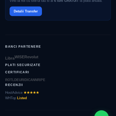
Vino la noi cu site-ul tau si ai
6 luni GRATUIT
la plata anuala.
Detalii Transfer
BANCI PARTENERE
WISE
Revolut
Libra
PLATI SECURIZATE
CERTIFICARI
ROTLD
EURID
ICANN
RIPE
RECENZII
HostAdvice
★★★★★
WHTop
Listed