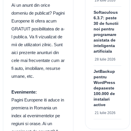
29 Iulie 2026
Ai un anunt din orice
Softaculous
domeniu de publicat? Pagini
6.3.7: peste
Europene iti ofera acum
30 de functii
GRATUIT posibilitatea de a-
noi pentru
programare
l publica. Va fi vizualizat de
asistata de
mii de utilizatori zilnic. Sunt
inteligenta
artificiala
aici prezente anunturi din
28 Iulie 2026
cele mai frecventate cum ar
fi auto, imobiliare, resurse
JetBackup
umane, etc.
pentru
WordPress
depaseste
Evenimente:
100.000 de
instalari
Pagini Europene iti aduce in
active
premiera in Romania un
21 Iulie 2026
index al evenimentelor pe
regiuni si orase. Ai un