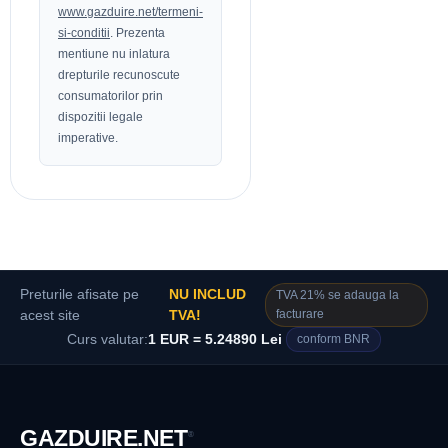
www.gazduire.net/termeni-
si-conditii
. Prezenta
mentiune nu inlatura
drepturile recunoscute
consumatorilor prin
dispozitii legale
imperative.
Preturile afisate pe
NU INCLUD
TVA 21% se adauga la
facturare
acest site
TVA!
Curs valutar:
1 EUR = 5.24890 Lei
conform BNR
GAZDUIRE
.NET
®