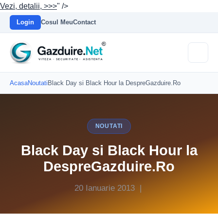
Vezi, detalii, >>>
" />
Login
Cosul Meu
Contact
Acasa
Noutati
Black Day si Black Hour la DespreGazduire.Ro
NOUTATI
Black Day si Black Hour la
DespreGazduire.Ro
20 Ianuarie 2013 |