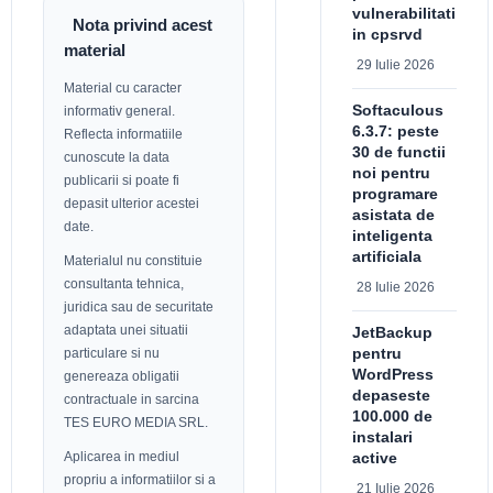
vulnerabilitati
Nota privind acest
in cpsrvd
material
29 Iulie 2026
Material cu caracter
Softaculous
informativ general.
6.3.7: peste
Reflecta informatiile
30 de functii
cunoscute la data
noi pentru
publicarii si poate fi
programare
depasit ulterior acestei
asistata de
date.
inteligenta
artificiala
Materialul nu constituie
consultanta tehnica,
28 Iulie 2026
juridica sau de securitate
adaptata unei situatii
JetBackup
pentru
particulare si nu
WordPress
genereaza obligatii
depaseste
contractuale in sarcina
100.000 de
TES EURO MEDIA SRL.
instalari
Aplicarea in mediul
active
propriu a informatiilor si a
21 Iulie 2026