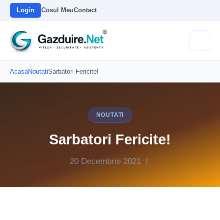
Login
Cosul Meu
Contact
Acasa
Noutati
Sarbatori Fericite!
NOUTATI
Sarbatori Fericite!
20 Decembrie 2021 |