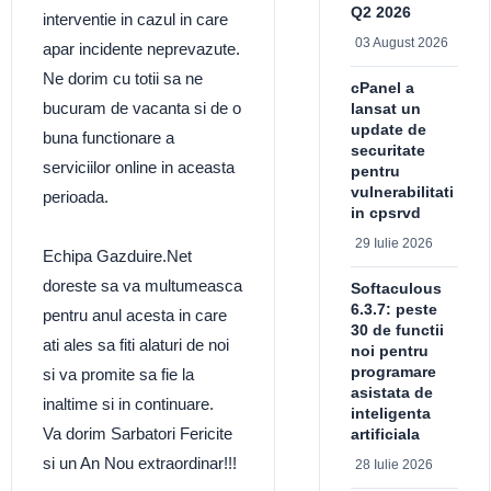
Q2 2026
interventie in cazul in care
03 August 2026
apar incidente neprevazute.
Ne dorim cu totii sa ne
cPanel a
bucuram de vacanta si de o
lansat un
update de
buna functionare a
securitate
serviciilor online in aceasta
pentru
vulnerabilitati
perioada.
in cpsrvd
29 Iulie 2026
Echipa Gazduire.Net
doreste sa va multumeasca
Softaculous
6.3.7: peste
pentru anul acesta in care
30 de functii
ati ales sa fiti alaturi de noi
noi pentru
programare
si va promite sa fie la
asistata de
inaltime si in continuare.
inteligenta
Va dorim Sarbatori Fericite
artificiala
si un An Nou extraordinar!!!
28 Iulie 2026