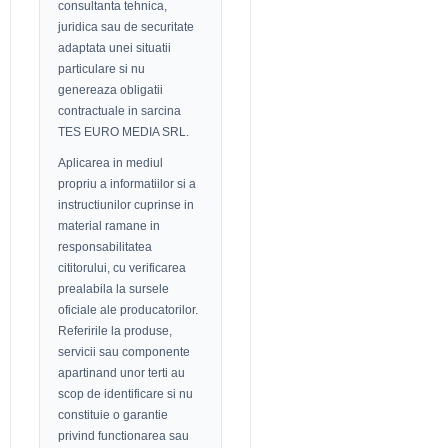
consultanta tehnica,
juridica sau de securitate
adaptata unei situatii
particulare si nu
genereaza obligatii
contractuale in sarcina
TES EURO MEDIA SRL.
Aplicarea in mediul
propriu a informatiilor si a
instructiunilor cuprinse in
material ramane in
responsabilitatea
cititorului, cu verificarea
prealabila la sursele
oficiale ale producatorilor.
Referirile la produse,
servicii sau componente
apartinand unor terti au
scop de identificare si nu
constituie o garantie
privind functionarea sau