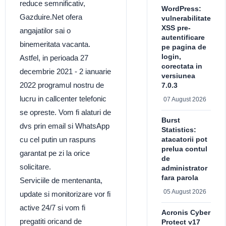
reduce semnificativ,
WordPress:
Gazduire.Net ofera
vulnerabilitate
XSS pre-
angajatilor sai o
autentificare
binemeritata vacanta.
pe pagina de
login,
Astfel, in perioada 27
corectata in
decembrie 2021 - 2 ianuarie
versiunea
2022 programul nostru de
7.0.3
lucru in callcenter telefonic
07 August 2026
se opreste. Vom fi alaturi de
Burst
dvs prin email si WhatsApp
Statistics:
atacatorii pot
cu cel putin un raspuns
prelua contul
garantat pe zi la orice
de
solicitare.
administrator
fara parola
Serviciile de mentenanta,
05 August 2026
update si monitorizare vor fi
active 24/7 si vom fi
Acronis Cyber
pregatiti oricand de
Protect v17