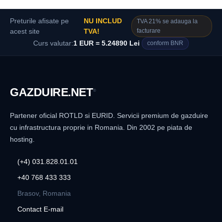
Preturile afisate pe
NU INCLUD
TVA 21% se adauga la
facturare
acest site
TVA!
Curs valutar:
1 EUR = 5.24890 Lei
conform BNR
GAZDUIRE
.NET
®
Partener oficial ROTLD si EURID. Servicii premium de gazduire
cu infrastructura proprie in Romania. Din 2002 pe piata de
hosting.
(+4) 031.828.01.01
+40 768 433 333
Brasov, Romania
Contact E-mail