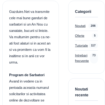
Categorii
Gazduire.Net va transmite
cele mai bune ganduri de
sarbatori si un An Nou cu
Noutati
206
sanatate, bucurii si liniste.
Oferte
5
Va multumim pentru ca ne-
ati fost alaturi si in acest an
Tutoriale
117
si va promitem ca vom fi la
Intrebari
73
inaltime si in anii ce vor
frecvente
urma.
Program de Sarbatori
Avand in vedere ca in
perioada aceasta numarul
Noutati
solicitarilor si activitatea
recente
online de dezvoltare se