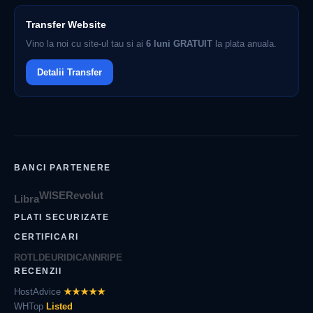
Transfer Website
Vino la noi cu site-ul tau si ai
6 luni GRATUIT
la plata anuala.
Detalii Transfer
BANCI PARTENERE
WISE
Revolut
Libra
PLATI SECURIZATE
CERTIFICARI
ROTLD
EURID
ICANN
RIPE
RECENZII
HostAdvice
★★★★★
WHTop
Listed