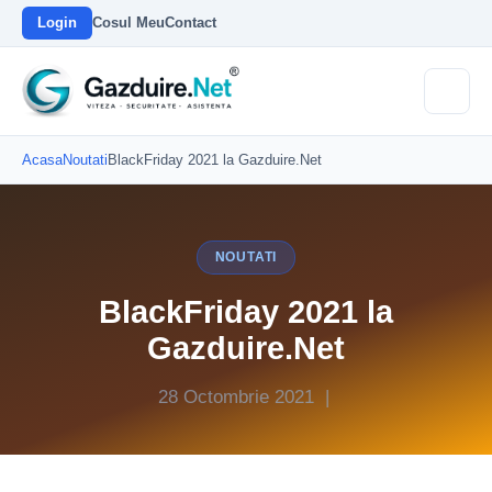
Login
Cosul Meu
Contact
Acasa
Noutati
BlackFriday 2021 la Gazduire.Net
NOUTATI
BlackFriday 2021 la
Gazduire.Net
28 Octombrie 2021 |