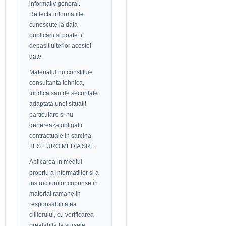
informativ general.
Reflecta informatiile
cunoscute la data
publicarii si poate fi
depasit ulterior acestei
date.
Materialul nu constituie
consultanta tehnica,
juridica sau de securitate
adaptata unei situatii
particulare si nu
genereaza obligatii
contractuale in sarcina
TES EURO MEDIA SRL.
Aplicarea in mediul
propriu a informatiilor si a
instructiunilor cuprinse in
material ramane in
responsabilitatea
cititorului, cu verificarea
prealabila la sursele