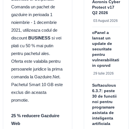
Acronis Cyber
Comanda un pachet de
Protect v17
Q2 2026
gazduire in perioada 1
03 August 2026
noiembrie - 1 decembrie
2021, utilizeaza codul de
cPanel a
discount
BUSINESS
si vei
lansat un
update de
plati cu 50 % mai putin
securitate
pentru pachetul ales.
pentru
vulnerabilitati
Oferta este valabila pentru
in cpsrvd
persoanele juridice la prima
29 Iulie 2026
comanda la Gazduire.Net.
Pachetul Smart 10 GB este
Softaculous
6.3.7: peste
exclus din aceasta
30 de functii
promotie.
noi pentru
programare
asistata de
25 % reducere Gazduire
inteligenta
Web
artificiala