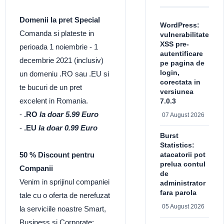
Domenii la pret Special
WordPress:
Comanda si plateste in
vulnerabilitate
XSS pre-
perioada 1 noiembrie - 1
autentificare
decembrie 2021 (inclusiv)
pe pagina de
login,
un domeniu .RO sau .EU si
corectata in
te bucuri de un pret
versiunea
excelent in Romania.
7.0.3
-
.RO
la doar 5.99 Euro
07 August 2026
-
.EU
la doar 0.99 Euro
Burst
Statistics:
atacatorii pot
50 % Discount pentru
prelua contul
Companii
de
Venim in sprijinul companiei
administrator
fara parola
tale cu o oferta de nerefuzat
05 August 2026
la serviciile noastre Smart,
Business si Corporate: