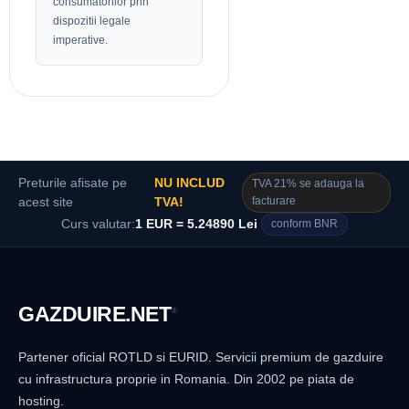
consumatorilor prin
dispozitii legale
imperative.
Preturile afisate pe
NU INCLUD
TVA 21% se adauga la
facturare
acest site
TVA!
Curs valutar:
1 EUR = 5.24890 Lei
conform BNR
GAZDUIRE
.NET
®
Partener oficial ROTLD si EURID. Servicii premium de gazduire
cu infrastructura proprie in Romania. Din 2002 pe piata de
hosting.