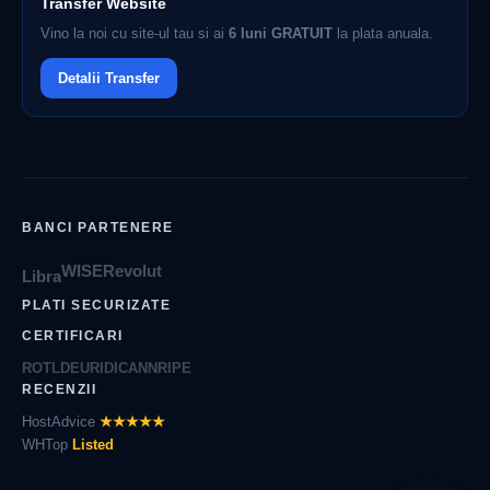
Transfer Website
Vino la noi cu site-ul tau si ai
6 luni GRATUIT
la plata anuala.
Detalii Transfer
BANCI PARTENERE
WISE
Revolut
Libra
PLATI SECURIZATE
CERTIFICARI
ROTLD
EURID
ICANN
RIPE
RECENZII
HostAdvice
★★★★★
WHTop
Listed