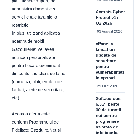
plati, tichete suport, poti
administra domeniile si
Acronis Cyber
serviciile tale fara nici o
Protect v17
Q2 2026
restrictie.
03 August 2026
In plus, utilizand aplicatia
noastra de mobil
cPanel a
GazduireNet vei avea
lansat un
update de
notificari personalizate
securitate
pentru fiecare eveniment
pentru
vulnerabilitati
din contul tau client de la noi
in cpsrvd
(comenzi, plati, emiteri de
29 Iulie 2026
facturi, alerte de securitate,
etc).
Softaculous
6.3.7: peste
30 de functii
Aceasta oferta este
noi pentru
programare
conform Programului de
asistata de
Fidelitate Gazduire.Net si
inteligenta