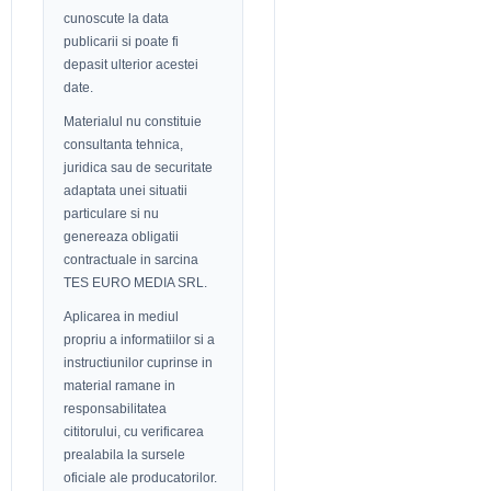
cunoscute la data
publicarii si poate fi
depasit ulterior acestei
date.
Materialul nu constituie
consultanta tehnica,
juridica sau de securitate
adaptata unei situatii
particulare si nu
genereaza obligatii
contractuale in sarcina
TES EURO MEDIA SRL.
Aplicarea in mediul
propriu a informatiilor si a
instructiunilor cuprinse in
material ramane in
responsabilitatea
cititorului, cu verificarea
prealabila la sursele
oficiale ale producatorilor.