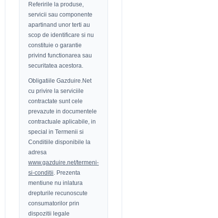
Referirile la produse,
servicii sau componente
apartinand unor terti au
scop de identificare si nu
constituie o garantie
privind functionarea sau
securitatea acestora.
Obligatiile Gazduire.Net
cu privire la serviciile
contractate sunt cele
prevazute in documentele
contractuale aplicabile, in
special in Termenii si
Conditiile disponibile la
adresa
www.gazduire.net/termeni-
si-conditii
. Prezenta
mentiune nu inlatura
drepturile recunoscute
consumatorilor prin
dispozitii legale