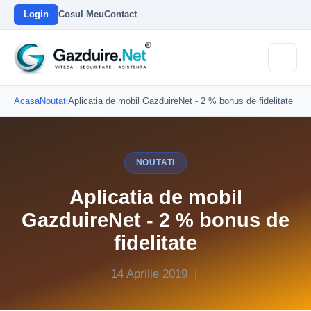
Login
Cosul Meu
Contact
Acasa
Noutati
Aplicatia de mobil GazduireNet - 2 % bonus de fidelitate
NOUTATI
Aplicatia de mobil
GazduireNet - 2 % bonus de
fidelitate
14 Aprilie 2019 |