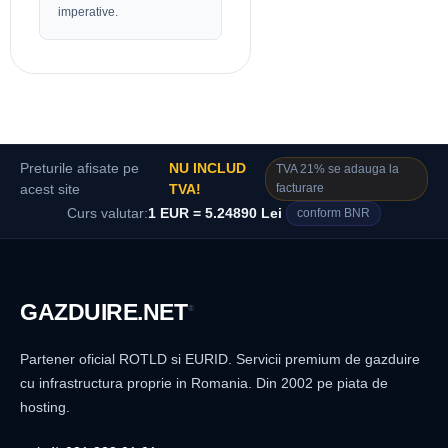
imperative.
Preturile afisate pe
NU INCLUD
TVA 21% se adauga la
facturare
acest site
TVA!
Curs valutar:
1 EUR = 5.24890 Lei
conform BNR
GAZDUIRE
.NET
®
Partener oficial ROTLD si EURID. Servicii premium de gazduire
cu infrastructura proprie in Romania. Din 2002 pe piata de
hosting.