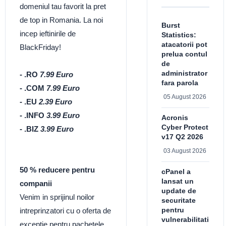
domeniul tau favorit la pret
de top in Romania. La noi
Burst
incep ieftinirile de
Statistics:
atacatorii pot
BlackFriday!
prelua contul
de
administrator
- .RO
7.99 Euro
fara parola
- .COM
7.99 Euro
05 August 2026
- .EU
2.39 Euro
- .INFO
3.99 Euro
Acronis
Cyber Protect
- .BIZ
3.99 Euro
v17 Q2 2026
03 August 2026
50 % reducere pentru
cPanel a
lansat un
companii
update de
Venim in sprijinul noilor
securitate
pentru
intreprinzatori cu o oferta de
vulnerabilitati
exceptie pentru pachetele