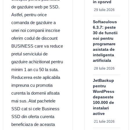
in cpsrvd
de gazduire web pe SSD.
29 Iulie 2026
Astfel, pentru orice
Softaculous
comanda de gazduire a
6.3.7: peste
unei noi companii inscrise
30 de functii
oferim codul de discount
noi pentru
programare
BUSINESS care va reduce
asistata de
pretul serviciului de
inteligenta
artificiala
gazduire achizitionat pentru
28 Iulie 2026
minim 1 an cu 50 la suta.
Reducerea este aplicabila
JetBackup
impreuna cu promotia
pentru
WordPress
curenta la domenii afisata
depaseste
mai sus. Atat pachetele
100.000 de
instalari
SSD cat si cele Business
active
SSD din oferta curenta
21 Iulie 2026
beneficiaza de aceasta