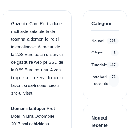
Categorii
Gazduire.Com.Ro iti aduce
mult asteptata oferta de
toamna la domeniile .ro si
Noutati
205
internationale. Ai preturi de
Oferte
5
la 2.29 Euro pe an si servicii
de gazduire web pe SSD de
Tutoriale
117
la 0.99 Euro pe luna. A venit
Intrebari
73
timpul sa-ti rezervi domeniul
frecvente
favorit si sa-ti construiesti
site-ul visat.
Domenii la Super Pret
Doar in luna Octombrie
Noutati
2017 poti achizitiona
recente