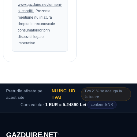
www.gazduire.net/termeni-
si-conditii
. Prezenta
mentiune nu inlatura
drepturile recunoscute
consumatorilor prin
dispozitii legale
imperative.
Preturile afisate pe
NU INCLUD
TVA 21% se adauga la
facturare
acest site
TVA!
Curs valutar:
1 EUR = 5.24890 Lei
conform BNR
GAZDUIRE
.NET
®