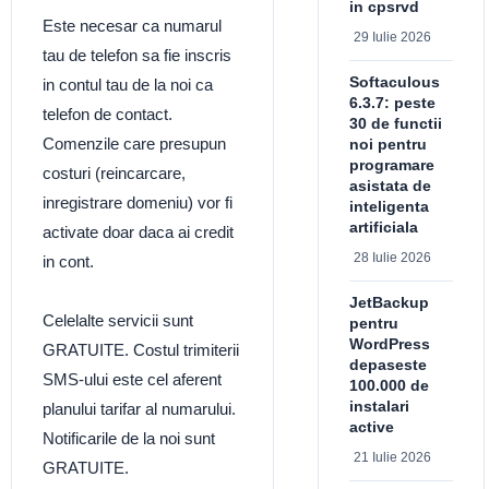
in cpsrvd
Este necesar ca numarul
29 Iulie 2026
tau de telefon sa fie inscris
Softaculous
in contul tau de la noi ca
6.3.7: peste
telefon de contact.
30 de functii
Comenzile care presupun
noi pentru
programare
costuri (reincarcare,
asistata de
inregistrare domeniu) vor fi
inteligenta
artificiala
activate doar daca ai credit
28 Iulie 2026
in cont.
JetBackup
Celelalte servicii sunt
pentru
WordPress
GRATUITE. Costul trimiterii
depaseste
SMS-ului este cel aferent
100.000 de
instalari
planului tarifar al numarului.
active
Notificarile de la noi sunt
21 Iulie 2026
GRATUITE.