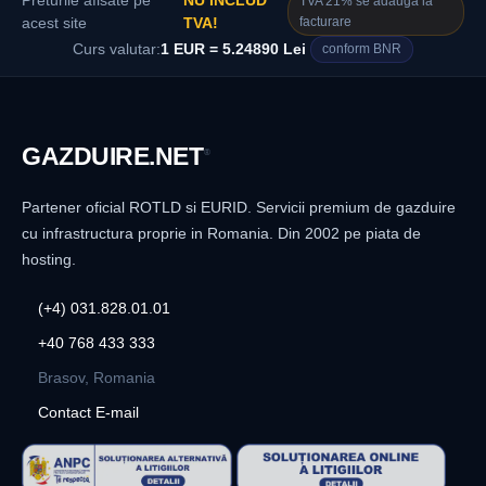
Preturile afisate pe
NU INCLUD
TVA 21% se adauga la
facturare
acest site
TVA!
Curs valutar:
1 EUR = 5.24890 Lei
conform BNR
GAZDUIRE
.NET
®
Partener oficial ROTLD si EURID. Servicii premium de gazduire
cu infrastructura proprie in Romania. Din 2002 pe piata de
hosting.
(+4) 031.828.01.01
+40 768 433 333
Brasov, Romania
Contact E-mail