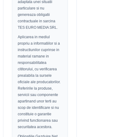
adaptata unei situatii
particulare si nu
genereaza obligatii
contractuale in sarcina
TES EURO MEDIA SRL.
Aplicarea in mediul
propriu a informatiilor si a
instructiunilor cuprinse in
material ramane in
responsabilitatea
cititorului, cu verificarea
prealabila la sursele
oficiale ale producatorilor.
Referirile la produse,
servicii sau componente
apartinand unor terti au
scop de identificare si nu
constituie o garantie
privind functionarea sau
securitatea acestora.
Obligatiile Gazduire.Net