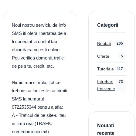
Categorii
Noul nostru serviciu de Info
SMS iti ofera libertatea de a
fi conectat la contul tau
Noutati
205
chiar daca nu esti online.
Oferte
5
Poti verifica domenii, trafic
de pe site, credit, etc.
Tutoriale
117
Intrebari
73
Nimic mai simplu. Tot ce
frecvente
trebuie sa faci este sa trimiti
SMS la numarul
0722535344 pentru a afla:
Â - Traficul de pe site-ul tau
in timp real (TRAFIC
Noutati
numedomeniu.ext)
recente