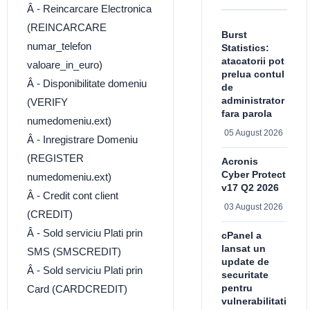
Â - Reincarcare Electronica
(REINCARCARE
Burst
numar_telefon
Statistics:
atacatorii pot
valoare_in_euro)
prelua contul
Â - Disponibilitate domeniu
de
administrator
(VERIFY
fara parola
numedomeniu.ext)
05 August 2026
Â - Inregistrare Domeniu
(REGISTER
Acronis
Cyber Protect
numedomeniu.ext)
v17 Q2 2026
Â - Credit cont client
03 August 2026
(CREDIT)
Â - Sold serviciu Plati prin
cPanel a
lansat un
SMS (SMSCREDIT)
update de
Â - Sold serviciu Plati prin
securitate
pentru
Card (CARDCREDIT)
vulnerabilitati