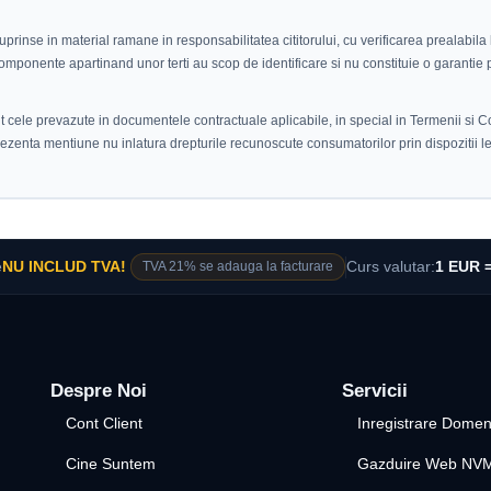
cuprinse in material ramane in responsabilitatea cititorului, cu verificarea prealabila
 componente apartinand unor terti au scop de identificare si nu constituie o garantie 
nt cele prevazute in documentele contractuale aplicabile, in special in Termenii si Co
rezenta mentiune nu inlatura drepturile recunoscute consumatorilor prin dispozitii l
e
NU INCLUD TVA!
TVA 21% se adauga la facturare
Curs valutar:
1 EUR =
Despre Noi
Servicii
Cont Client
Inregistrare Domen
Cine Suntem
Gazduire Web NV