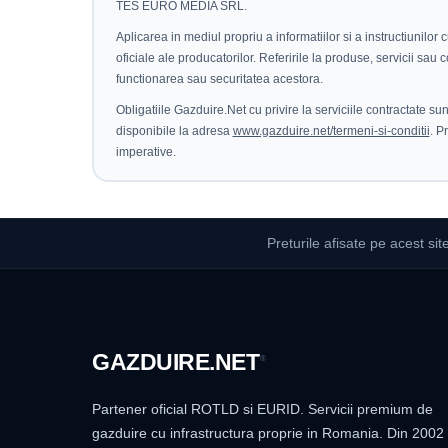
TES EURO MEDIA SRL.
Aplicarea in mediul propriu a informatiilor si a instructiunilor 
oficiale ale producatorilor. Referirile la produse, servicii sau
functionarea sau securitatea acestora.
Obligatiile Gazduire.Net cu privire la serviciile contractate su
disponibile la adresa
www.gazduire.net/termeni-si-conditii
. P
imperative.
Preturile afisate pe acest sit
GAZDUIRE
.NET
®
Partener oficial ROTLD si EURID. Servicii premium de
gazduire cu infrastructura proprie in Romania. Din 2002