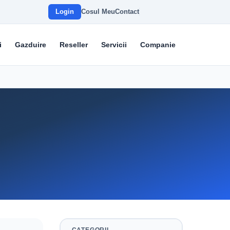
Login
Cosul Meu
Contact
i
Gazduire
Reseller
Servicii
Companie
CATEGORII