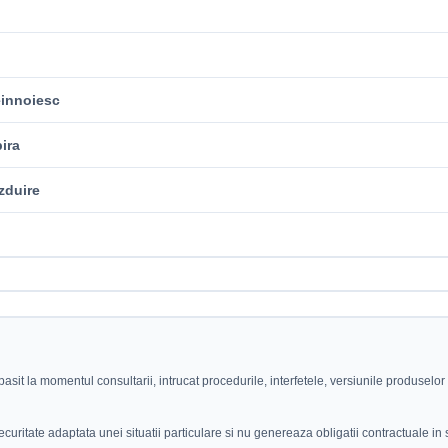
einnoiesc
ira
zduire
asit la momentul consultarii, intrucat procedurile, interfetele, versiunile produselor s
ecuritate adaptata unei situatii particulare si nu genereaza obligatii contractuale in