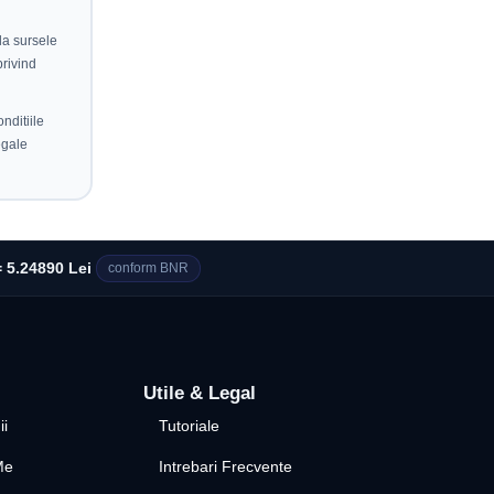
 la sursele
privind
nditiile
egale
 5.24890 Lei
conform BNR
Utile & Legal
ii
Tutoriale
Me
Intrebari Frecvente