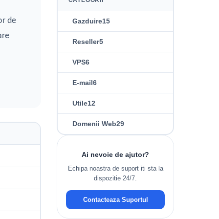
or de
Gazduire
15
are
Reseller
5
VPS
6
E-mail
6
Utile
12
Domenii Web
29
Ai nevoie de ajutor?
Echipa noastra de suport iti sta la
dispozitie 24/7.
Contacteaza Suportul