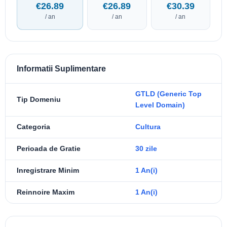
€26.89
€26.89
€30.39
/ an
/ an
/ an
Informatii Suplimentare
GTLD (Generic Top
Tip Domeniu
Level Domain)
Categoria
Cultura
Perioada de Gratie
30 zile
Inregistrare Minim
1 An(i)
Reinnoire Maxim
1 An(i)