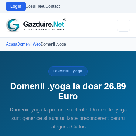
Login
Cosul Meu
Contact
Acasa
Domenii Web
Domenii .yoga
DOMENII .yoga
Domenii .yoga la doar 26.89
Euro
Domenii .yoga la preturi excelente. Domeniile .yoga
sunt generice si sunt utilizate preponderent pentru
categoria Cultura