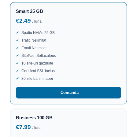
Smart 25 GB
€2.49
/ luna
Spatiu NVMe 25 GB
Trafic Nelimitat
Email Nelimitat
SitePad, Softaculous
10 site-uri gazduite
Certificat SSL Inclus
30 zile banii inapoi
Comanda
Business 100 GB
€7.99
/ luna