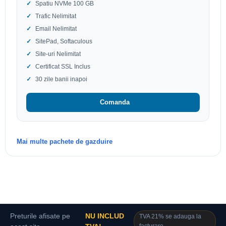
Spatiu NVMe 100 GB
Trafic Nelimitat
Email Nelimitat
SitePad, Softaculous
Site-uri Nelimitat
Certificat SSL Inclus
30 zile banii inapoi
Comanda
Mai multe pachete de gazduire
Preturile afisate pe
NU INCLUD
TVA 21% se adauga la