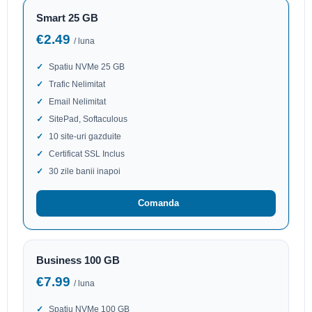
Smart 25 GB
€2.49
/ luna
Spatiu NVMe 25 GB
Trafic Nelimitat
Email Nelimitat
SitePad, Softaculous
10 site-uri gazduite
Certificat SSL Inclus
30 zile banii inapoi
Comanda
Business 100 GB
€7.99
/ luna
Spatiu NVMe 100 GB