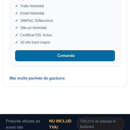
Trafic Nelimitat
Email Nelimitat
SitePad, Softaculous
Site-uri Nelimitat
Certificat SSL Inclus
30 zile banii inapoi
Comanda
Mai multe pachete de gazduire
Preturile afisate pe
NU INCLUD
TVA 21% se adauga la
facturare
acest site
TVA!