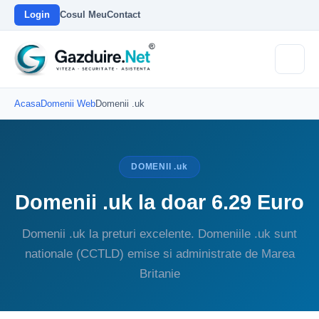
Login
Cosul Meu
Contact
Acasa
Domenii Web
Domenii .uk
DOMENII .uk
Domenii .uk la doar 6.29 Euro
Domenii .uk la preturi excelente. Domeniile .uk sunt
nationale (CCTLD) emise si administrate de Marea
Britanie