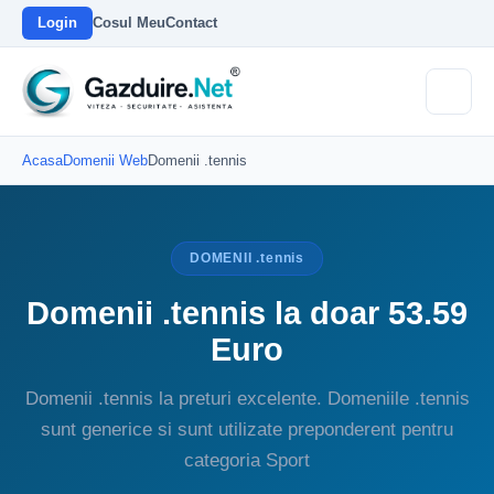
Login
Cosul Meu
Contact
Acasa
Domenii Web
Domenii .tennis
DOMENII .tennis
Domenii .tennis la doar 53.59
Euro
Domenii .tennis la preturi excelente. Domeniile .tennis
sunt generice si sunt utilizate preponderent pentru
categoria Sport