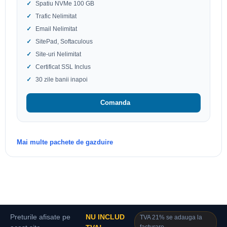
Spatiu NVMe 100 GB
Trafic Nelimitat
Email Nelimitat
SitePad, Softaculous
Site-uri Nelimitat
Certificat SSL Inclus
30 zile banii inapoi
Comanda
Mai multe pachete de gazduire
Preturile afisate pe
NU INCLUD
TVA 21% se adauga la