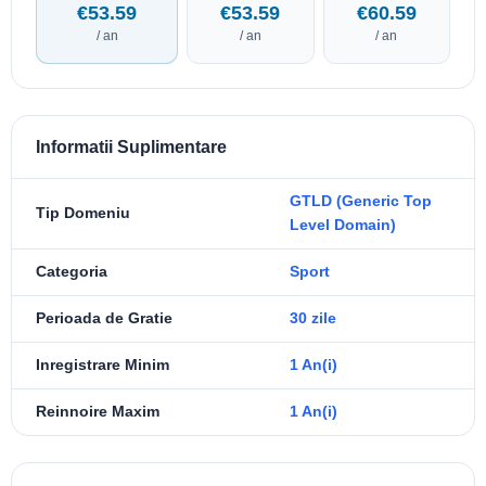
€53.59
€53.59
€60.59
/ an
/ an
/ an
Informatii Suplimentare
GTLD (Generic Top
Tip Domeniu
Level Domain)
Categoria
Sport
Perioada de Gratie
30 zile
Inregistrare Minim
1 An(i)
Reinnoire Maxim
1 An(i)