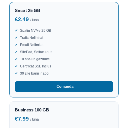
Smart 25 GB
€2.49
/ luna
Spatiu NVMe 25 GB
Trafic Nelimitat
Email Nelimitat
SitePad, Softaculous
10 site-uri gazduite
Certificat SSL Inclus
30 zile banii inapoi
Comanda
Business 100 GB
€7.99
/ luna