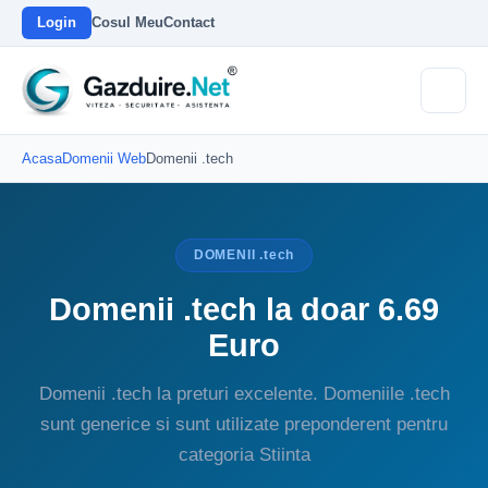
Login
Cosul Meu
Contact
Acasa
Domenii Web
Domenii .tech
DOMENII .tech
Domenii .tech la doar 6.69
Euro
Domenii .tech la preturi excelente. Domeniile .tech
sunt generice si sunt utilizate preponderent pentru
categoria Stiinta