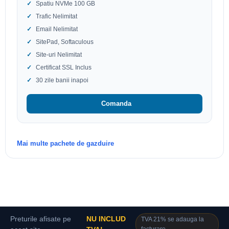
Spatiu NVMe 100 GB
Trafic Nelimitat
Email Nelimitat
SitePad, Softaculous
Site-uri Nelimitat
Certificat SSL Inclus
30 zile banii inapoi
Comanda
Mai multe pachete de gazduire
Preturile afisate pe
NU INCLUD
TVA 21% se adauga la