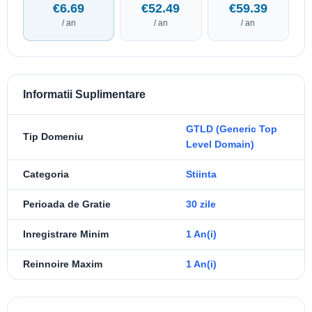
€6.69
€52.49
€59.39
/ an
/ an
/ an
Informatii Suplimentare
GTLD (Generic Top
Tip Domeniu
Level Domain)
Categoria
Stiinta
Perioada de Gratie
30 zile
Inregistrare Minim
1 An(i)
Reinnoire Maxim
1 An(i)