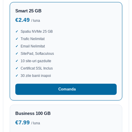
Smart 25 GB
€2.49
/ luna
Spatiu NVMe 25 GB
Trafic Nelimitat
Email Nelimitat
SitePad, Softaculous
10 site-uri gazduite
Certificat SSL Inclus
30 zile banii inapoi
Comanda
Business 100 GB
€7.99
/ luna