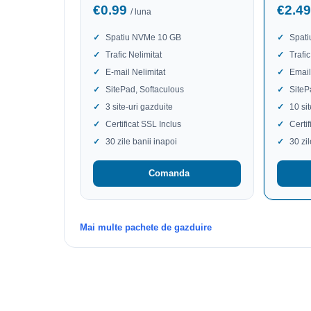
€0.99
€2.4
/ luna
Spatiu NVMe 10 GB
Spat
Trafic Nelimitat
Trafic
E-mail Nelimitat
Email
SitePad, Softaculous
SiteP
3 site-uri gazduite
10 si
Certificat SSL Inclus
Certi
30 zile banii inapoi
30 zi
Comanda
Mai multe pachete de gazduire