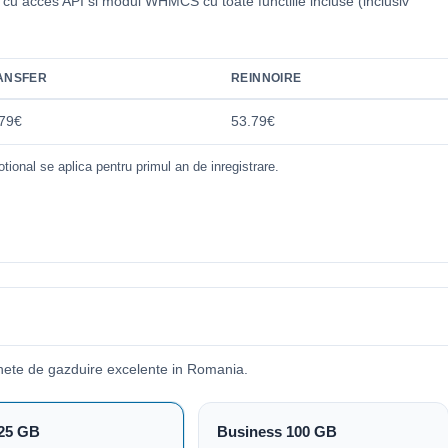
i cu acces API si modul WHMCS cu toate functiile incluse (inclusiv
.
ANSFER
REINNOIRE
79€
53.79€
tional se aplica pentru primul an de inregistrare.
hete de gazduire excelente in Romania.
25 GB
Business 100 GB