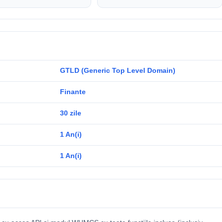
GTLD (Generic Top Level Domain)
Finante
30 zile
1 An(i)
1 An(i)