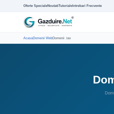
Oferte Speciale
Noutati
Tutoriale
Intrebari Frecvente
Acasa
Domenii Web
Domenii .tax
Dome
Dome