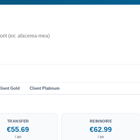
lient Gold
Client Platinum
TRANSFER
REINNOIRE
€55.69
€62.99
/ an
/ an