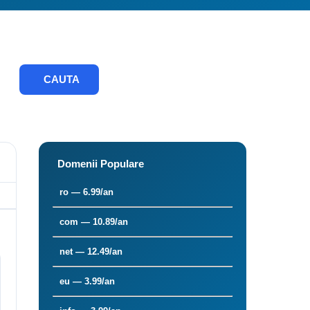
CAUTA
Domenii Populare
ro — 6.99/an
com — 10.89/an
net — 12.49/an
eu — 3.99/an