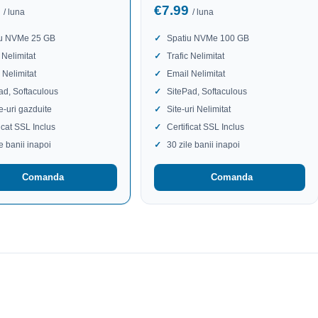
9
€7.99
/ luna
/ luna
iu NVMe 25 GB
Spatiu NVMe 100 GB
 Nelimitat
Trafic Nelimitat
 Nelimitat
Email Nelimitat
ad, Softaculous
SitePad, Softaculous
te-uri gazduite
Site-uri Nelimitat
ficat SSL Inclus
Certificat SSL Inclus
le banii inapoi
30 zile banii inapoi
Comanda
Comanda