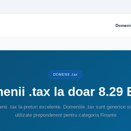
Domeni
DOMENII .tax
nii .tax la doar 8.29
nii .tax la preturi excelente. Domeniile .tax sunt generice si
utilizate preponderent pentru categoria Finante