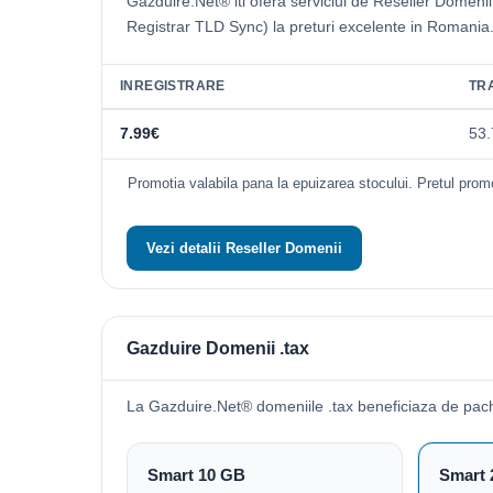
Gazduire.Net® iti ofera serviciul de Reseller Domeni
Registrar TLD Sync) la preturi excelente in Romania
INREGISTRARE
TR
7.99€
53.
Promotia valabila pana la epuizarea stocului. Pretul promo
Vezi detalii Reseller Domenii
Gazduire Domenii .tax
La Gazduire.Net® domeniile .tax beneficiaza de pac
Smart 10 GB
Smart 