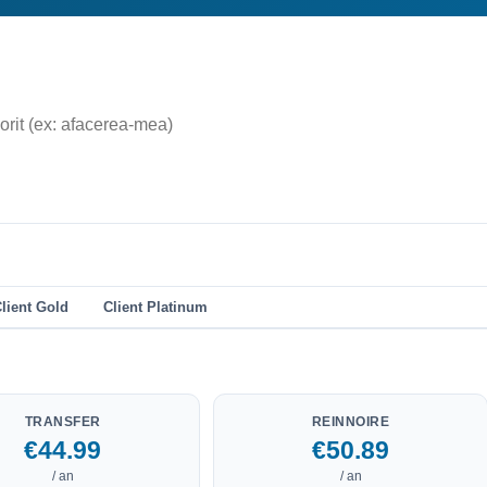
lient Gold
Client Platinum
TRANSFER
REINNOIRE
€44.99
€50.89
/ an
/ an