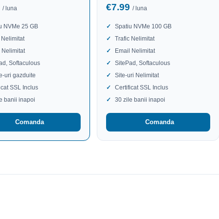
9
€7.99
/ luna
/ luna
iu NVMe 25 GB
Spatiu NVMe 100 GB
 Nelimitat
Trafic Nelimitat
 Nelimitat
Email Nelimitat
ad, Softaculous
SitePad, Softaculous
te-uri gazduite
Site-uri Nelimitat
ficat SSL Inclus
Certificat SSL Inclus
le banii inapoi
30 zile banii inapoi
Comanda
Comanda