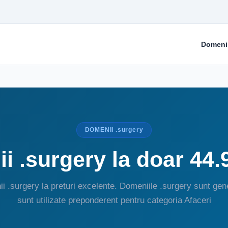
Domeni
DOMENII .surgery
i .surgery la doar 44.
i .surgery la preturi excelente. Domeniile .surgery sunt gene
sunt utilizate preponderent pentru categoria Afaceri