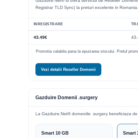
Gazduire.Net® iti ofera serviciul de Reseller Domeni
Registrar TLD Sync) la preturi excelente in Romania
INREGISTRARE
TR
43.49€
43.
Promotia valabila pana la epuizarea stocului. Pretul promo
Vezi detalii Reseller Domenii
Gazduire Domenii .surgery
La Gazduire.Net® domeniile .surgery beneficiaza de
Smart 10 GB
Smart 