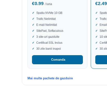
€0.99
€2.4
/ luna
Spatiu NVMe 10 GB
Spat
Trafic Nelimitat
Trafic
E-mail Nelimitat
Email
SitePad, Softaculous
SiteP
3 site-uri gazduite
10 si
Certificat SSL Inclus
Certi
30 zile banii inapoi
30 zi
Comanda
Mai multe pachete de gazduire