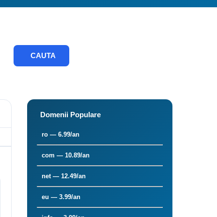
CAUTA
Domenii Populare
ro — 6.99/an
com — 10.89/an
net — 12.49/an
eu — 3.99/an