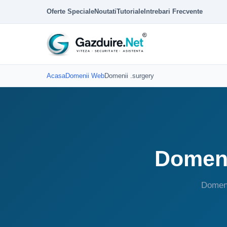
Oferte Speciale
Noutati
Tutoriale
Intrebari Frecvente
Acasa
Domenii Web
Domenii .surgery
Domeni
Domeni