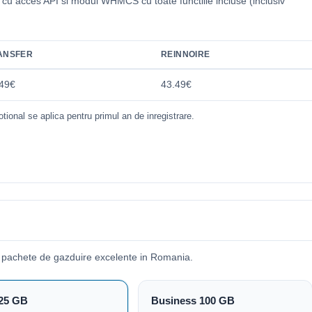
i cu acces API si modul WHMCS cu toate functiile incluse (inclusiv
.
ANSFER
REINNOIRE
49€
43.49€
tional se aplica pentru primul an de inregistrare.
 pachete de gazduire excelente in Romania.
25 GB
Business 100 GB