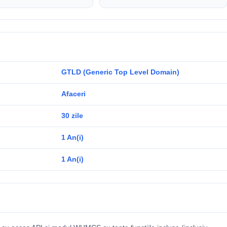
GTLD (Generic Top Level Domain)
Afaceri
30 zile
1 An(i)
1 An(i)