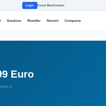
Login
Cosul Meu
Contact
i
Gazduire
Reseller
Servicii
Companie
99 Euro
rice si