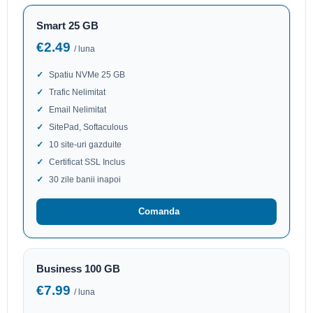
Smart 25 GB
€2.49
/ luna
Spatiu NVMe 25 GB
Trafic Nelimitat
Email Nelimitat
SitePad, Softaculous
10 site-uri gazduite
Certificat SSL Inclus
30 zile banii inapoi
Comanda
Business 100 GB
€7.99
/ luna