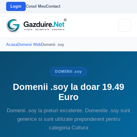
Login
Cosul Meu
Contact
Acasa
Domenii Web
Domenii .soy
DOMENII .soy
Domenii .soy la doar 19.49
Euro
Domenii .soy la preturi excelente. Domeniile .soy sunt
generice si sunt utilizate preponderent pentru
categoria Cultura