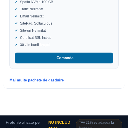
Spatiu NVMe 100 GB
Trafic Nelimitat
Email Nelimitat
SitePad, Softaculous
Site-uri Nelimitat
Certificat SSL Inclus
30 zile banii inapoi
Comanda
Mai multe pachete de gazduire
Preturile afisate pe
NU INCLUD
TVA 21% se adauga la