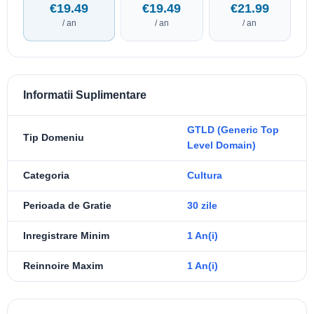
€19.49
€19.49
€21.99
/ an
/ an
/ an
Informatii Suplimentare
GTLD (Generic Top
Tip Domeniu
Level Domain)
Categoria
Cultura
Perioada de Gratie
30 zile
Inregistrare Minim
1 An(i)
Reinnoire Maxim
1 An(i)