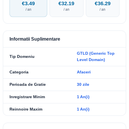
€3.49
€32.19
€36.29
/ an
/ an
/ an
Informatii Suplimentare
GTLD (Generic Top
Tip Domeniu
Level Domain)
Categoria
Afaceri
Perioada de Gratie
30 zile
Inregistrare Minim
1 An(i)
Reinnoire Maxim
1 An(i)