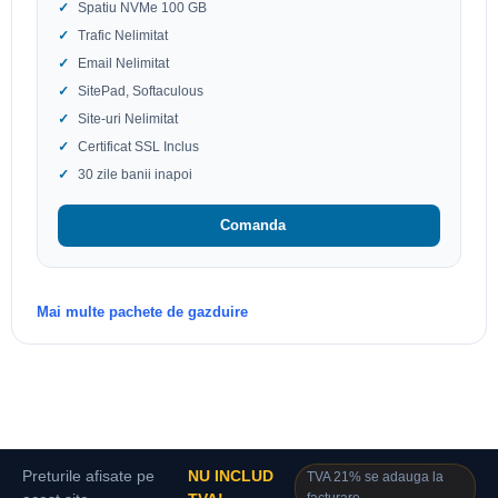
Spatiu NVMe 100 GB
Trafic Nelimitat
Email Nelimitat
SitePad, Softaculous
Site-uri Nelimitat
Certificat SSL Inclus
30 zile banii inapoi
Comanda
Mai multe pachete de gazduire
Preturile afisate pe
NU INCLUD
TVA 21% se adauga la