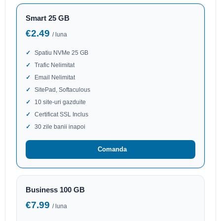
Smart 25 GB
€2.49
/ luna
Spatiu NVMe 25 GB
Trafic Nelimitat
Email Nelimitat
SitePad, Softaculous
10 site-uri gazduite
Certificat SSL Inclus
30 zile banii inapoi
Comanda
Business 100 GB
€7.99
/ luna