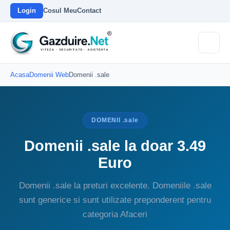
Login
Cosul Meu
Contact
Acasa
Domenii Web
Domenii .sale
DOMENII .sale
Domenii .sale la doar 3.49
Euro
Domenii .sale la preturi excelente. Domeniile .sale
sunt generice si sunt utilizate preponderent pentru
categoria Afaceri