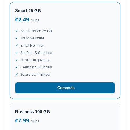
Smart 25 GB
€2.49
/ luna
Spatiu NVMe 25 GB
Trafic Nelimitat
Email Nelimitat
SitePad, Softaculous
10 site-uri gazduite
Certificat SSL Inclus
30 zile banii inapoi
Comanda
Business 100 GB
€7.99
/ luna