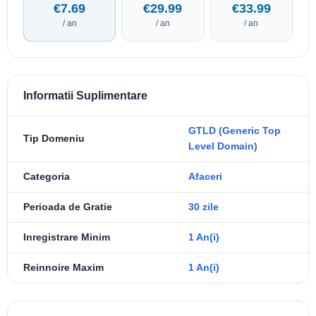
€7.69
€29.99
€33.99
/ an
/ an
/ an
Informatii Suplimentare
GTLD (Generic Top
Tip Domeniu
Level Domain)
Categoria
Afaceri
Perioada de Gratie
30 zile
Inregistrare Minim
1 An(i)
Reinnoire Maxim
1 An(i)