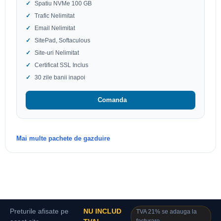
Spatiu NVMe 100 GB
Trafic Nelimitat
Email Nelimitat
SitePad, Softaculous
Site-uri Nelimitat
Certificat SSL Inclus
30 zile banii inapoi
Comanda
Mai multe pachete de gazduire
Preturile afisate pe
NU INCLUD
TVA 21% se adauga la