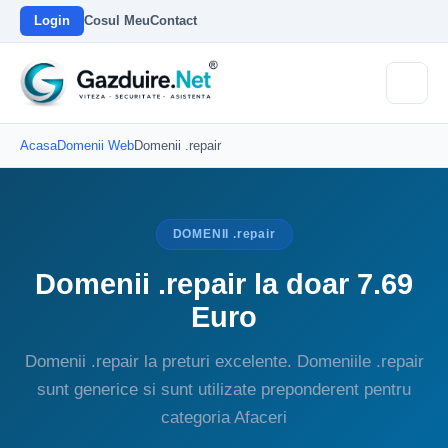
Login
Cosul Meu
Contact
Acasa
Domenii Web
Domenii .repair
DOMENII .repair
Domenii .repair la doar 7.69
Euro
Domenii .repair la preturi excelente. Domeniile .repair
sunt generice si sunt utilizate preponderent pentru
categoria Afaceri