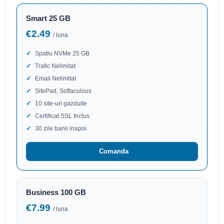
Smart 25 GB
€2.49
/ luna
Spatiu NVMe 25 GB
Trafic Nelimitat
Email Nelimitat
SitePad, Softaculous
10 site-uri gazduite
Certificat SSL Inclus
30 zile banii inapoi
Comanda
Business 100 GB
€7.99
/ luna