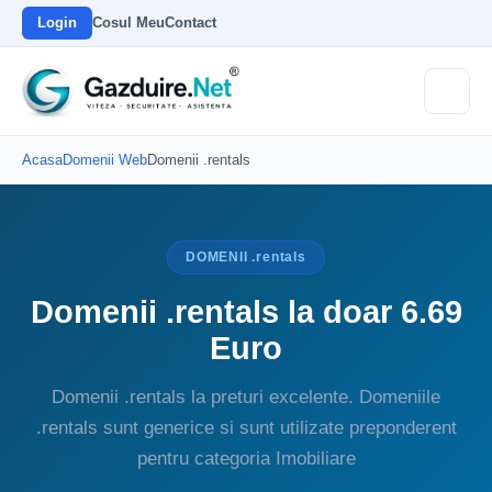
Login
Cosul Meu
Contact
Acasa
Domenii Web
Domenii .rentals
DOMENII .rentals
Domenii .rentals la doar 6.69
Euro
Domenii .rentals la preturi excelente. Domeniile
.rentals sunt generice si sunt utilizate preponderent
pentru categoria Imobiliare