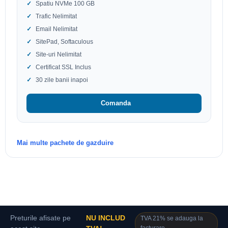
Spatiu NVMe 100 GB
Trafic Nelimitat
Email Nelimitat
SitePad, Softaculous
Site-uri Nelimitat
Certificat SSL Inclus
30 zile banii inapoi
Comanda
Mai multe pachete de gazduire
Preturile afisate pe
NU INCLUD
TVA 21% se adauga la