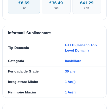
€6.69
€36.49
€41.29
/ an
/ an
/ an
Informatii Suplimentare
GTLD (Generic Top
Tip Domeniu
Level Domain)
Categoria
Imobiliare
Perioada de Gratie
30 zile
Inregistrare Minim
1 An(i)
Reinnoire Maxim
1 An(i)