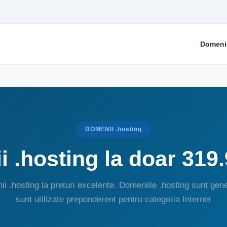
Domeni
DOMENII .hosting
 .hosting la doar 319
i .hosting la preturi excelente. Domeniile .hosting sunt gene
sunt utilizate preponderent pentru categoria Internet