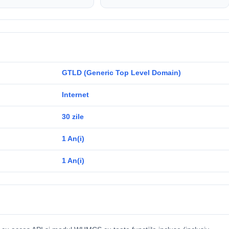
GTLD (Generic Top Level Domain)
Internet
30 zile
1 An(i)
1 An(i)