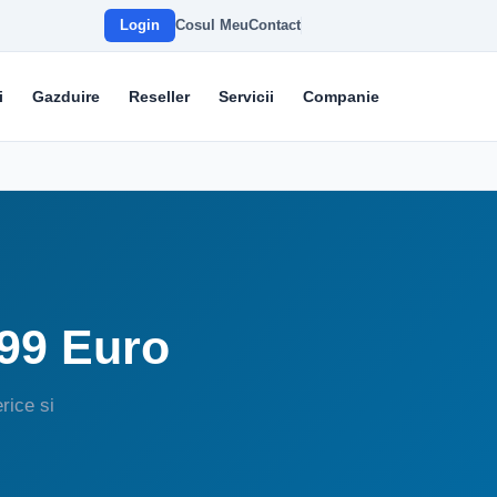
Login
Cosul Meu
Contact
i
Gazduire
Reseller
Servicii
Companie
.99 Euro
rice si