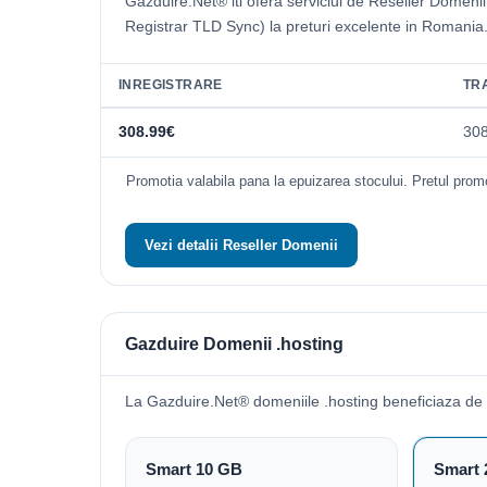
Gazduire.Net® iti ofera serviciul de Reseller Domeni
Registrar TLD Sync) la preturi excelente in Romania
INREGISTRARE
TR
308.99€
30
Promotia valabila pana la epuizarea stocului. Pretul promo
Vezi detalii Reseller Domenii
Gazduire Domenii .hosting
La Gazduire.Net® domeniile .hosting beneficiaza de
Smart 10 GB
Smart 