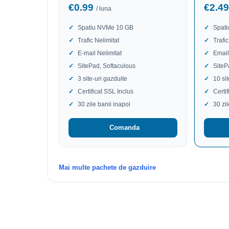
€0.99
€2.4
/ luna
Spatiu NVMe 10 GB
Spat
Trafic Nelimitat
Trafic
E-mail Nelimitat
Email
SitePad, Softaculous
SiteP
3 site-uri gazduite
10 si
Certificat SSL Inclus
Certi
30 zile banii inapoi
30 zi
Comanda
Mai multe pachete de gazduire