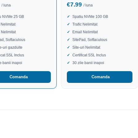
9
€7.99
/ luna
/ luna
iu NVMe 25 GB
Spatiu NVMe 100 GB
 Nelimitat
Trafic Nelimitat
 Nelimitat
Email Nelimitat
ad, Softaculous
SitePad, Softaculous
te-uri gazduite
Site-uri Nelimitat
ficat SSL Inclus
Certificat SSL Inclus
le banii inapoi
30 zile banii inapoi
Comanda
Comanda