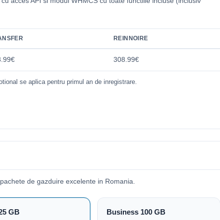
i cu acces API si modul WHMCS cu toate functiile incluse (inclusiv
.
ANSFER
REINNOIRE
8.99€
308.99€
tional se aplica pentru primul an de inregistrare.
 pachete de gazduire excelente in Romania.
25 GB
Business 100 GB