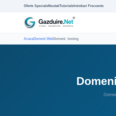
Oferte Speciale
Noutati
Tutoriale
Intrebari Frecvente
Acasa
Domenii Web
Domenii .hosting
Domenii
Domeni