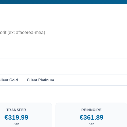
lient Gold
Client Platinum
TRANSFER
REINNOIRE
€319.99
€361.89
/ an
/ an