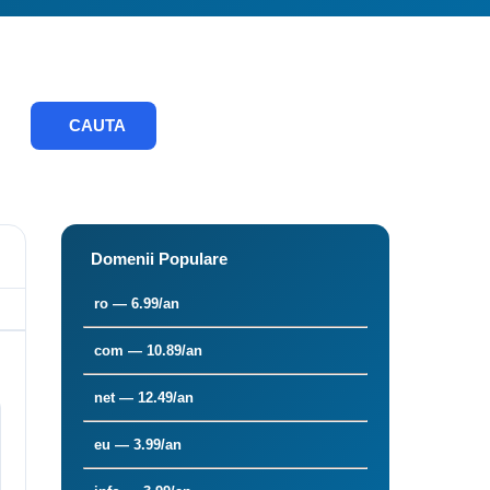
CAUTA
Domenii Populare
ro — 6.99/an
com — 10.89/an
net — 12.49/an
eu — 3.99/an