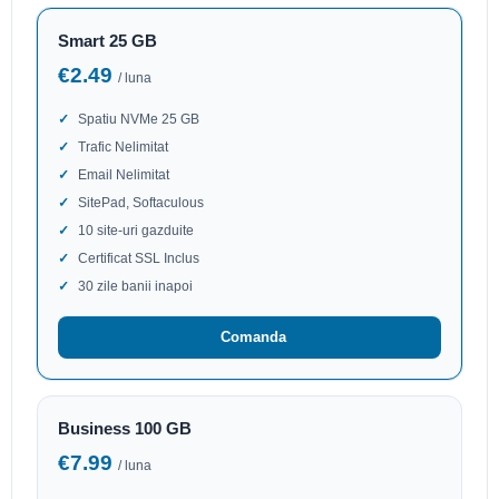
Smart 25 GB
€2.49
/ luna
Spatiu NVMe 25 GB
Trafic Nelimitat
Email Nelimitat
SitePad, Softaculous
10 site-uri gazduite
Certificat SSL Inclus
30 zile banii inapoi
Comanda
Business 100 GB
€7.99
/ luna