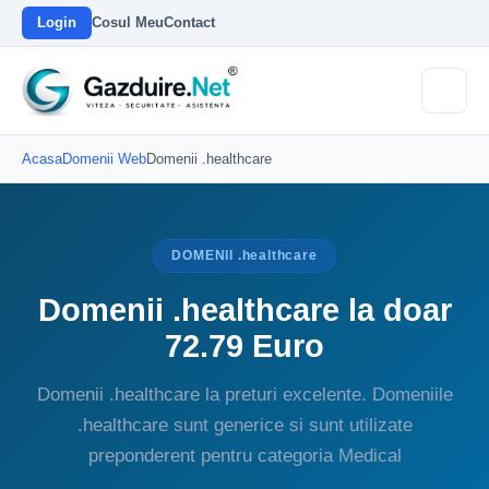
Login
Cosul Meu
Contact
Acasa
Domenii Web
Domenii .healthcare
DOMENII .healthcare
Domenii .healthcare la doar
72.79 Euro
Domenii .healthcare la preturi excelente. Domeniile
.healthcare sunt generice si sunt utilizate
preponderent pentru categoria Medical