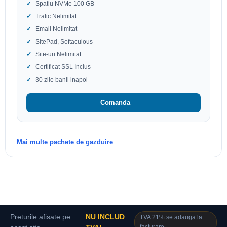
Spatiu NVMe 100 GB
Trafic Nelimitat
Email Nelimitat
SitePad, Softaculous
Site-uri Nelimitat
Certificat SSL Inclus
30 zile banii inapoi
Comanda
Mai multe pachete de gazduire
Preturile afisate pe
NU INCLUD
TVA 21% se adauga la