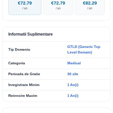
€72.79
€72.79
€82.29
/ an
/ an
/ an
Informatii Suplimentare
GTLD (Generic Top
Tip Domeniu
Level Domain)
Categoria
Medical
Perioada de Gratie
30 zile
Inregistrare Minim
1 An(i)
Reinnoire Maxim
1 An(i)