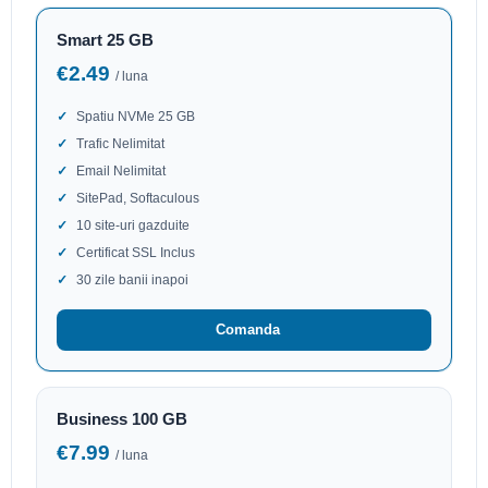
Smart 25 GB
€2.49
/ luna
Spatiu NVMe 25 GB
Trafic Nelimitat
Email Nelimitat
SitePad, Softaculous
10 site-uri gazduite
Certificat SSL Inclus
30 zile banii inapoi
Comanda
Business 100 GB
€7.99
/ luna