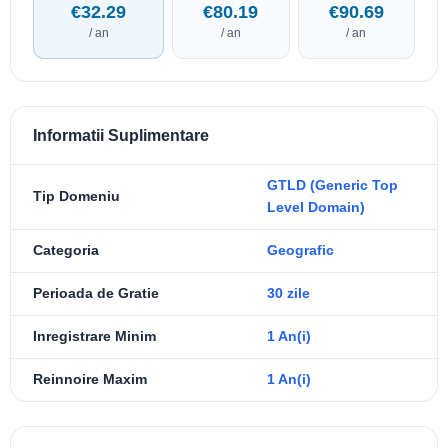
€32.29
€80.19
€90.69
/ an
/ an
/ an
Informatii Suplimentare
GTLD (Generic Top
Tip Domeniu
Level Domain)
Categoria
Geografic
Perioada de Gratie
30 zile
Inregistrare Minim
1 An(i)
Reinnoire Maxim
1 An(i)