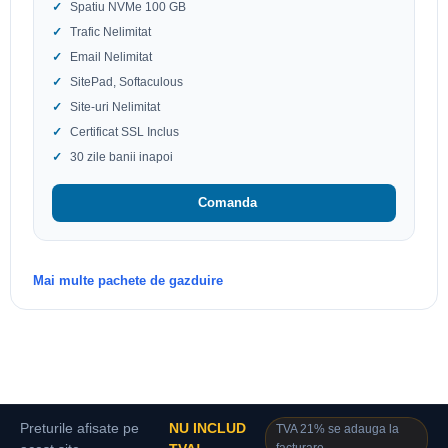
Spatiu NVMe 100 GB
Trafic Nelimitat
Email Nelimitat
SitePad, Softaculous
Site-uri Nelimitat
Certificat SSL Inclus
30 zile banii inapoi
Comanda
Mai multe pachete de gazduire
Preturile afisate pe
NU INCLUD
TVA 21% se adauga la