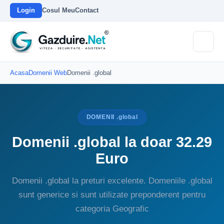
Login
Cosul Meu
Contact
Acasa
Domenii Web
Domenii .global
DOMENII .global
Domenii .global la doar 32.29
Euro
Domenii .global la preturi excelente. Domeniile .global
sunt generice si sunt utilizate preponderent pentru
categoria Geografic