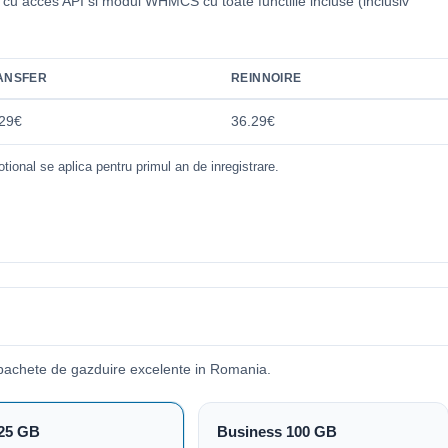
i cu acces API si modul WHMCS cu toate functiile incluse (inclusiv
.
ANSFER
REINNOIRE
29€
36.29€
tional se aplica pentru primul an de inregistrare.
pachete de gazduire excelente in Romania.
25 GB
Business 100 GB