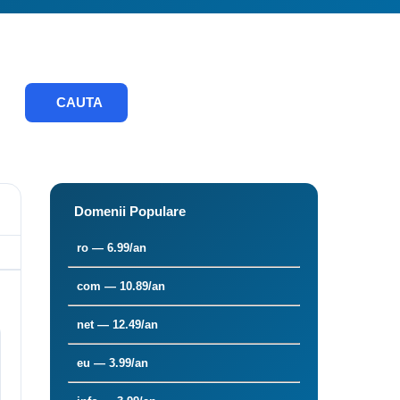
CAUTA
Domenii Populare
ro — 6.99/an
com — 10.89/an
net — 12.49/an
eu — 3.99/an