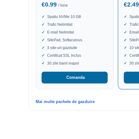
€0.99
€2.4
/ luna
Spatiu NVMe 10 GB
Spat
Trafic Nelimitat
Trafic
E-mail Nelimitat
Email
SitePad, Softaculous
SiteP
3 site-uri gazduite
10 si
Certificat SSL Inclus
Certi
30 zile banii inapoi
30 zi
Comanda
Mai multe pachete de gazduire