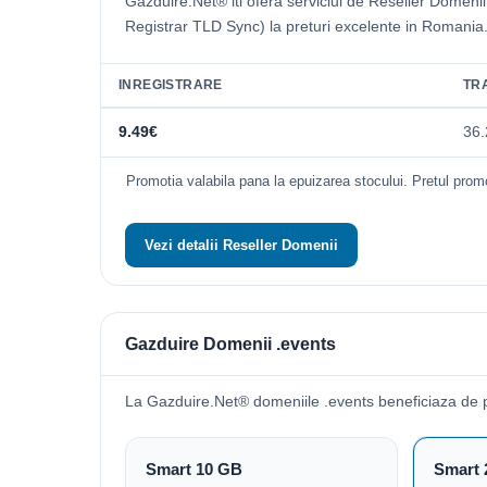
Gazduire.Net® iti ofera serviciul de Reseller Domeni
Registrar TLD Sync) la preturi excelente in Romania
INREGISTRARE
TR
9.49€
36.
Promotia valabila pana la epuizarea stocului. Pretul promo
Vezi detalii Reseller Domenii
Gazduire Domenii .events
La Gazduire.Net® domeniile .events beneficiaza de 
Smart 10 GB
Smart 