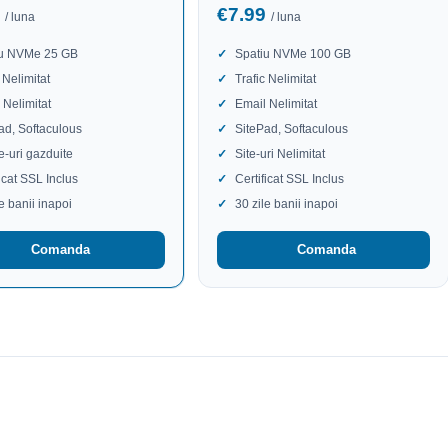
9
€7.99
/ luna
/ luna
iu NVMe 25 GB
Spatiu NVMe 100 GB
 Nelimitat
Trafic Nelimitat
 Nelimitat
Email Nelimitat
ad, Softaculous
SitePad, Softaculous
te-uri gazduite
Site-uri Nelimitat
ficat SSL Inclus
Certificat SSL Inclus
le banii inapoi
30 zile banii inapoi
Comanda
Comanda