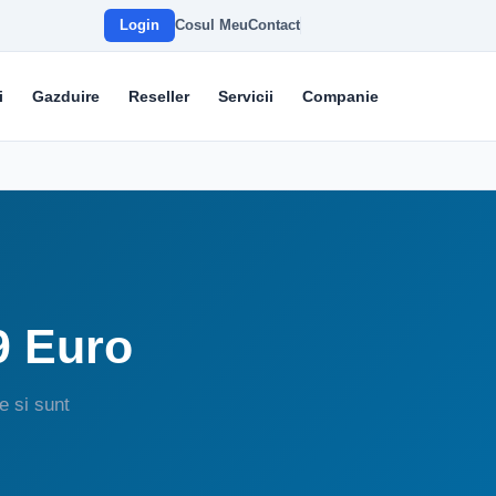
Login
Cosul Meu
Contact
i
Gazduire
Reseller
Servicii
Companie
9 Euro
e si sunt