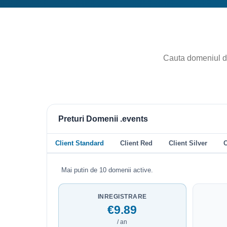
Preturi Domenii .events
Client Standard
Client Red
Client Silver
C
Mai putin de 10 domenii active.
INREGISTRARE
€9.89
/ an