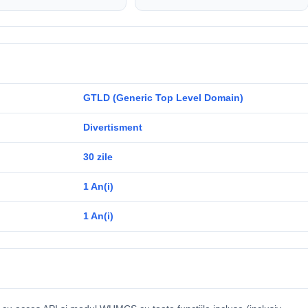
GTLD (Generic Top Level Domain)
Divertisment
30 zile
1 An(i)
1 An(i)