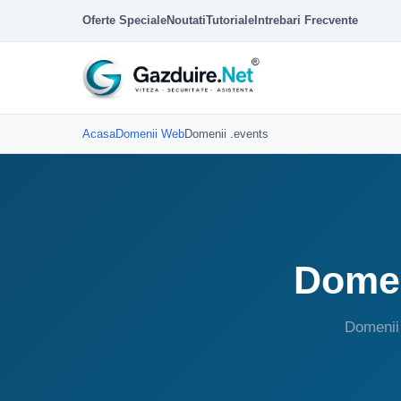
Oferte Speciale
Noutati
Tutoriale
Intrebari Frecvente
Acasa
Domenii Web
Domenii .events
Domen
Domenii 