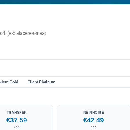
lient Gold
Client Platinum
TRANSFER
REINNOIRE
€37.59
€42.49
/ an
/ an