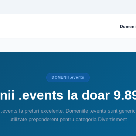
Domeni
DOMENII .events
ii .events la doar 9.8
.events la preturi excelente. Domeniile .events sunt generic
utilizate preponderent pentru categoria Divertisment