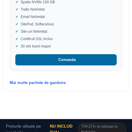
Spatiu NVMe 100 GB
Trafic Nelimitat
Email Nelimitat
SitePad, Softaculous
Site-uri Nelimitat
Certificat SSL Inclus
30 zile banii inapoi
Comanda
Mai multe pachete de gazduire
Preturile afisate pe
NU INCLUD
TVA 21% se adauga la