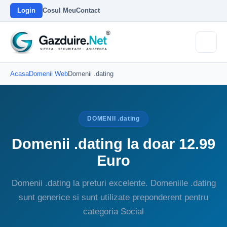
Login
Cosul Meu
Contact
Acasa
Domenii Web
Domenii .dating
DOMENII .dating
Domenii .dating la doar 12.99
Euro
Domenii .dating la preturi excelente. Domeniile .dating
sunt generice si sunt utilizate preponderent pentru
categoria Social