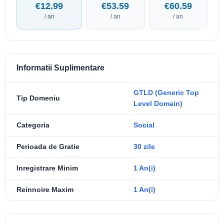
€12.99
€53.59
€60.59
/ an
/ an
/ an
Informatii Suplimentare
GTLD (Generic Top
Tip Domeniu
Level Domain)
Categoria
Social
Perioada de Gratie
30 zile
Inregistrare Minim
1 An(i)
Reinnoire Maxim
1 An(i)