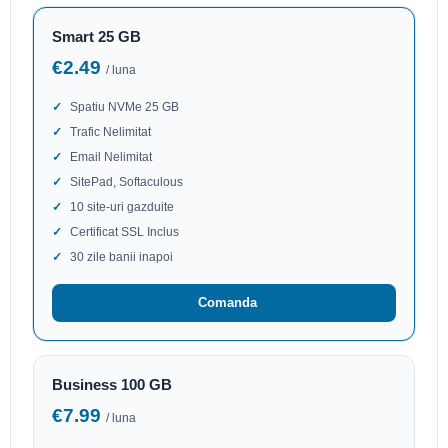
Smart 25 GB
€2.49
/ luna
Spatiu NVMe 25 GB
Trafic Nelimitat
Email Nelimitat
SitePad, Softaculous
10 site-uri gazduite
Certificat SSL Inclus
30 zile banii inapoi
Comanda
Business 100 GB
€7.99
/ luna