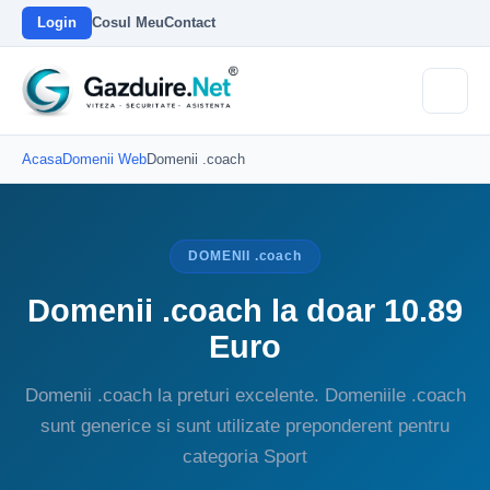
Login
Cosul Meu
Contact
Acasa
Domenii Web
Domenii .coach
DOMENII .coach
Domenii .coach la doar 10.89
Euro
Domenii .coach la preturi excelente. Domeniile .coach
sunt generice si sunt utilizate preponderent pentru
categoria Sport