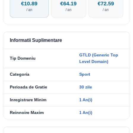
€10.89
€64.19
€72.59
/ an
/ an
/ an
Informatii Suplimentare
GTLD (Generic Top
Tip Domeniu
Level Domain)
Categoria
Sport
Perioada de Gratie
30 zile
Inregistrare Minim
1 An(i)
Reinnoire Maxim
1 An(i)