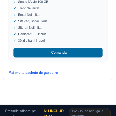
Spatiu NVMe 100 GB
Trafic Nelimitat
Email Nelimitat
SitePad, Softaculous
Site-uri Nelimitat
Certificat SSL Inclus
30 zile banii inapoi
Comanda
Mai multe pachete de gazduire
Preturile afisate pe
NU INCLUD
TVA 21% se adauga la