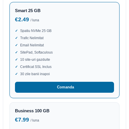
Smart 25 GB
€2.49
/ luna
Spatiu NVMe 25 GB
Trafic Nelimitat
Email Nelimitat
SitePad, Softaculous
10 site-uri gazduite
Certificat SSL Inclus
30 zile banii inapoi
Comanda
Business 100 GB
€7.99
/ luna