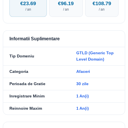
€23.69
€96.19
€108.79
/ an
/ an
/ an
Informatii Suplimentare
GTLD (Generic Top
Tip Domeniu
Level Domain)
Categoria
Afaceri
Perioada de Gratie
30 zile
Inregistrare Minim
1 An(i)
Reinnoire Maxim
1 An(i)