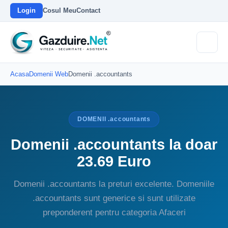
Login
Cosul Meu
Contact
Acasa
Domenii Web
Domenii .accountants
DOMENII .accountants
Domenii .accountants la doar
23.69 Euro
Domenii .accountants la preturi excelente. Domeniile
.accountants sunt generice si sunt utilizate
preponderent pentru categoria Afaceri