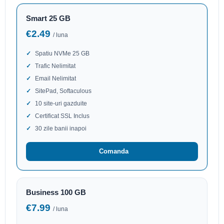
Smart 25 GB
€2.49
/ luna
Spatiu NVMe 25 GB
Trafic Nelimitat
Email Nelimitat
SitePad, Softaculous
10 site-uri gazduite
Certificat SSL Inclus
30 zile banii inapoi
Comanda
Business 100 GB
€7.99
/ luna