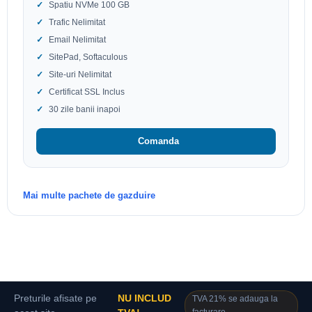
Spatiu NVMe 100 GB
Trafic Nelimitat
Email Nelimitat
SitePad, Softaculous
Site-uri Nelimitat
Certificat SSL Inclus
30 zile banii inapoi
Comanda
Mai multe pachete de gazduire
Preturile afisate pe
NU INCLUD
TVA 21% se adauga la